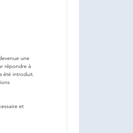
 devenue une 
ur répondre à 
a été introduit. 
ions 
essaire et 