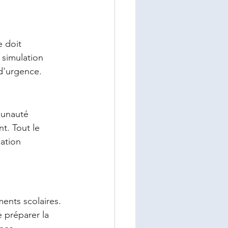
 doit 
 simulation 
 d'urgence.
munauté 
t. Tout le 
ation 
ments scolaires. 
 préparer la 