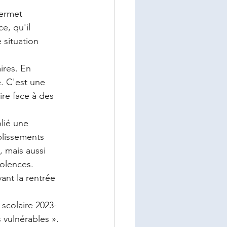
permet 
e, qu'il 
 situation 
res. En 
. C'est une 
ire face à des 
lié une 
blissements 
 mais aussi 
iolences.
ant la rentrée 
 scolaire 2023-
 vulnérables ».