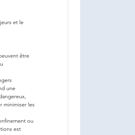
eurs et le 
peuvent être 
u 
ngers 
nd une 
dangereux, 
 minimiser les 
onfinement ou 
tions est 