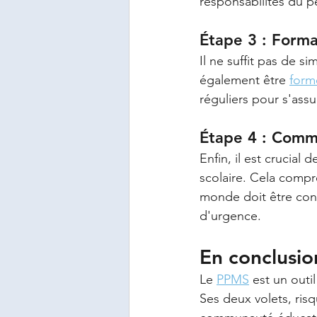
responsabilités du pe
Étape 3 : Forma
Il ne suffit pas de s
également être 
form
réguliers pour s'ass
Étape 4 : Comm
Enfin, il est cruci
scolaire. Cela compr
monde doit être consc
d'urgence.
En conclusio
Le 
PPMS
 est un outi
Ses deux volets, risq