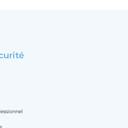
curité
fessionnel
s