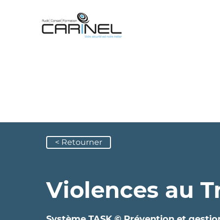
< Retourner
Violences au Tr
Système TASK © Prévention et gestio