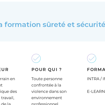
a formation sûreté et sécurit
EUR
POUR QUI ?
FORM
rrain en
Toute personne
INTRA / 
et
confrontée à la
tique des
violence dans son
E-LEARN
travail,
environnement
 de la
professionnel