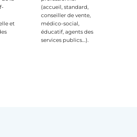
f-
(accueil, standard,
conseiller de vente,
lle et
médico-social,
des
éducatif, agents des
services publics...).