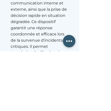
communication interne et
externe, ainsi que la prise de
décision rapide en situation
dégradée. Ce dispositif
garantit une réponse
coordonnée et efficace lors
de la survenue d'incidents
critiques. Il permet
d'
optimiser l'utilisation des
ressources disponibles
tout
en maintenant les activités
essentielles. Les
organisations maîtrisant
cette dimension bénéficient
d'une meilleure résilience et
d'une reconnaissance
accrue de leur
professionnalisme en