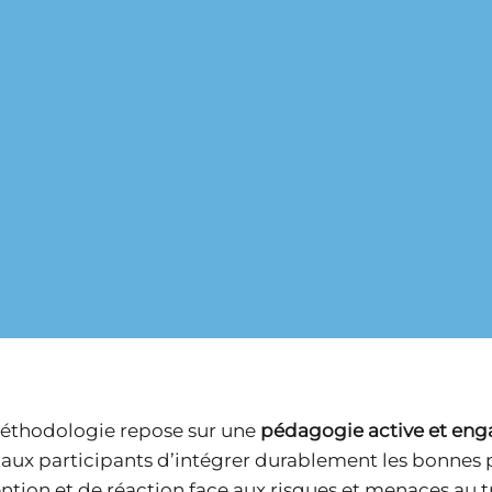
 en
Chaque formation
Nous co
veaux, nos
sûreté et sécurité est
supports
sûreté et
adaptée aux
objets de
rmettent
spécificités du
rôles et 
sion
secteur d’activité et
cas inter
 besoins
aux risques
maximis
nts, du
spécifiques de
l’apprent
tant à
l’organisation
l’ancrag
avancée.
concernée.
connaiss
éthodologie repose sur une
pédagogie active et en
aux participants d’intégrer durablement les bonnes 
ntion et de réaction face aux risques et menaces au tr