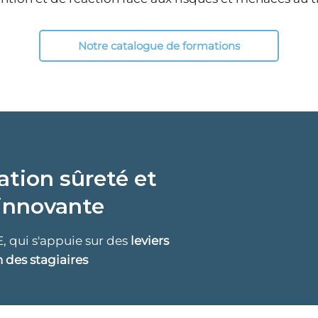
Notre catalogue de formations
tion sûreté et
innovante​
, qui s'appuie sur des
leviers
n des stagiaires