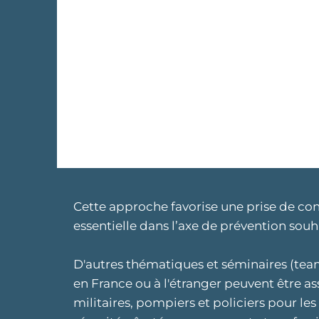
ACTIVE ET
IN
PARTICIPATIVE
Pris
Partage d’expériences et
comp
mises en situations​
Cette approche favorise une prise de cons
essentielle dans l’axe de prévention souha
D'autres thématiques et séminaires (tea
en France ou à l'étranger peuvent être as
militaires, pompiers et policiers pour les