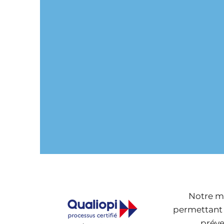
Nos formations
Structurées
intègrent des
plusieurs ni
simulations de crise,
formations 
des mises en
sécurité pe
situation et des
une progres
exercices pratiques
adaptée aux
pour développer les
des apprena
réflexes et la prise de
niveau débu
décision en temps
l’expertise 
réel.
Notre m
permettant 
préve