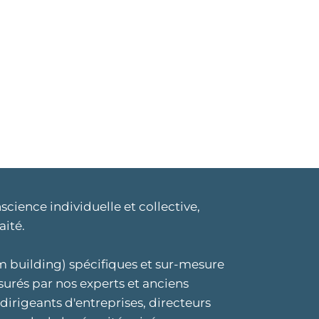
TERROGATIVE
DÉMONSTRATIVE
e de conscience,
Étude de cas sur
réhension des enjeux​
l’importance de la
prévention
cience individuelle et collective,
ité.​
m building) spécifiques et sur-mesure
surés par nos experts et anciens
 dirigeants d'entreprises, directeurs