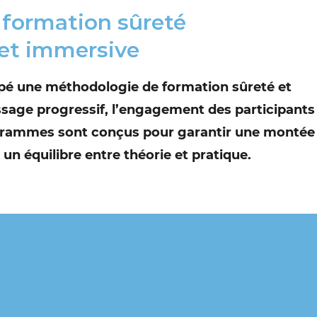
formation sûreté
 et immersive
é une méthodologie de formation sûreté et
issage progressif, l’engagement des participants
rogrammes sont conçus pour garantir une montée
un équilibre entre théorie et pratique.
SAGE
PERSONNALISATION
UTILISA
DES CONTENUS
D’OUTIL
INNOVA