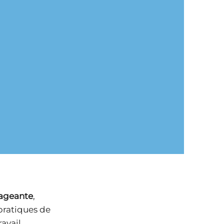
Nous proposons un
mbinons
suivi personnalisé
 digitaux,
avec des évaluations
 jeux de
post-formation, des
études de
retours d’expérience
actives pour
et des
er
recommandations
issage et
pour améliorer la
e des
mise en œuvre des
ances.
acquis sur le terrain.
gageante
,
pratiques de
avail.