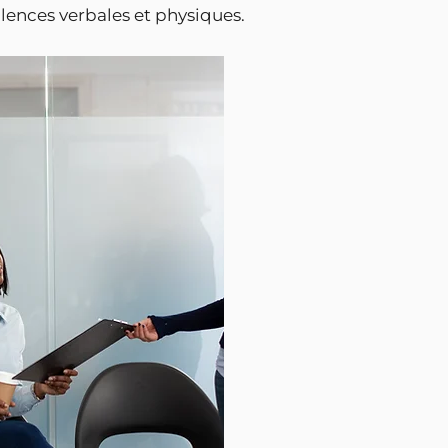
iolences verbales et physiques.
Objectifs du systèm
Prévention des 
Identifier les sig
les comportements
Désamorçage de
Appliquer des te
et d’intervention 
menace.
Gestion des agr