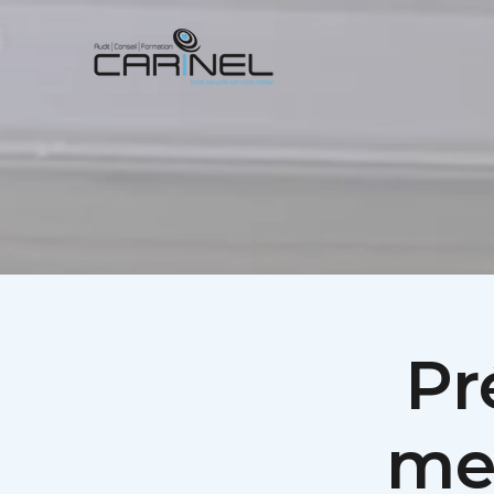
Pr
men