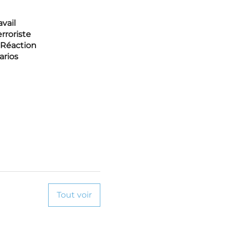
vail
rroriste
, Réaction
arios
e responsabiliser
tenir en cas d’attaque
Tout voir