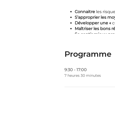
Connaitre
les risqu
S’approprier les moy
Développer une «
c
Maîtriser les bons r
Se sentir mieux pro
Préparation collecti
Programme
La sensibilisation aura do
davantage les salariés e
terroriste ou de danger
9:30 - 17:00
7 heures 30 minutes