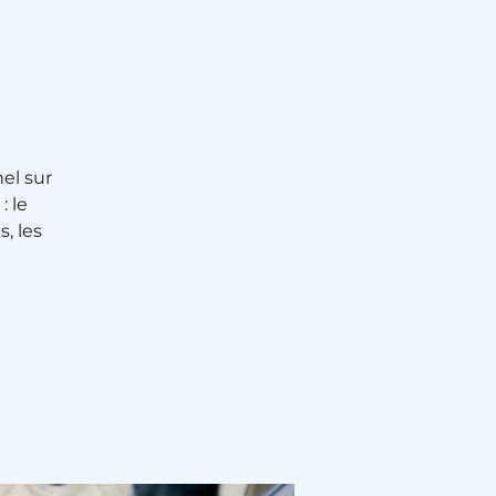
el sur
: le
, les