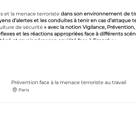
es et la menace terroriste
dans son environnement de tra
ens d’alertes et les conduites à tenir en cas d’attaque te
ulture de sécurité
» avec la notion Vigilance, Prévention
éflexes et les réactions appropriées face à différents scén
tégé et savoir gérer son anxiété face à l’imprévu
ve et individuelle à
la gestion de l’urgence
nc pour objectifs d’informer sur les risques terroristes, d
t d’imprégner avec justesse et concision les conduites à 
 imminent.
Prévention face à la menace terroriste au travail
Paris