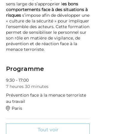
sens large de s’approprier l
es bons
comportements face à des situations à
risques
s’impose afin de développer une
« culture de la sécurité » pour impliquer
l’ensemble des acteurs. Cette formation
permet de sensibiliser le personnel sur
son rôle en matière de vigilance, de
prévention et de réaction face à la
menace terroriste.
Connaitre
les risques et la menace
Programme
terroriste
dans son
environnement de travail
9:30 - 17:00
S’approprier les moyens d’alertes
7 heures 30 minutes
et les conduites à tenir en cas
d’attaque terroriste
Prévention face à la menace terroriste
Développer une «
culture de
au travail
sécurité
» avec la notion
Paris
Vigilance, Prévention, Réaction
Maîtriser les bons réflexes et les
réactions appropriées face à
différents scénarios
Tout voir