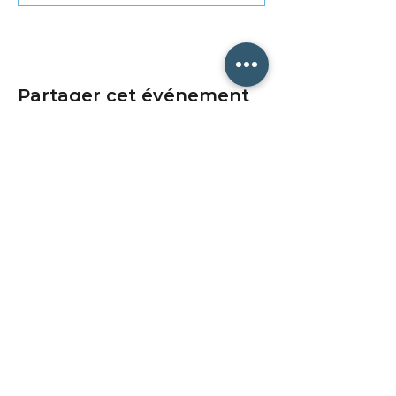
Se sentir mieux protégé et savoir
gérer son anxiété face à l’imprévu
Préparation collective et
individuelle à
la gestion de
l’urgence
Partager cet événement
La sensibilisation aura donc pour
objectifs d’informer sur les risques
terroristes, de responsabiliser
davantage les salariés et d’imprégner
avec justesse et concision les conduites
à tenir en cas d’attaque terroriste ou de
danger imminent.
ABONNEZ-VOUS À NOTRE
NEWSLETTER