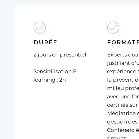
DURÉE
FORMAT
2 jours en présentiel
Experts qual
justifiant d’
Sensibilisation E-
expérience s
learning : 2h
la préventio
milieu prof
avec une fo
certifiée sur
Médiatrice 
gestion des 
Conférencièr
risques