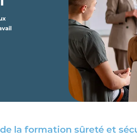
T
ux
avail
)
de la formation sûreté et séc