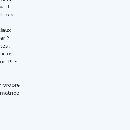
avail…
t suivi
ciaux
ser ?
êtes…
Unique
tion RPS
ur propre
ormatrice