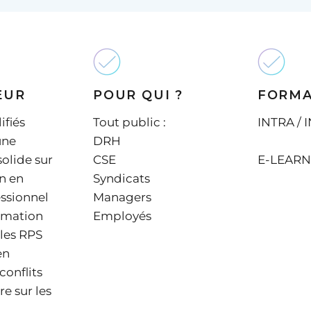
EUR
POUR QUI ?
FORM
ifiés
Tout public :
INTRA / 
une
DRH
olide sur
CSE
E-LEARN
n en
Syndicats
essionnel
Managers
rmation
Employés
 les RPS
en
conflits
e sur les