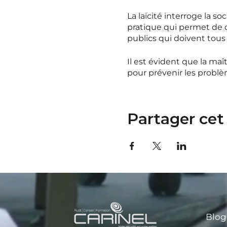
La laïcité interroge la s
pratique qui permet de d
publics qui doivent tous ê
Il est évident que la ma
pour prévenir les problèm
religieuses peuvent ébran
moments délicats, nous 
Partager ce
Pour le programme compl
Pour nos formations e-le
Blog