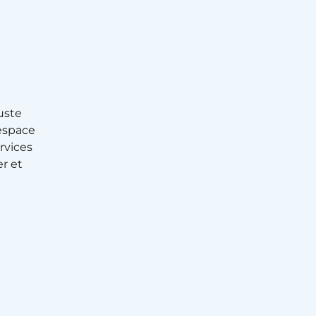
uste
’espace
rvices
r et