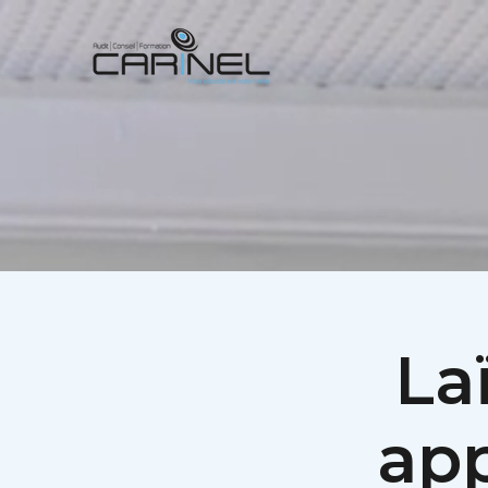
Laï
app