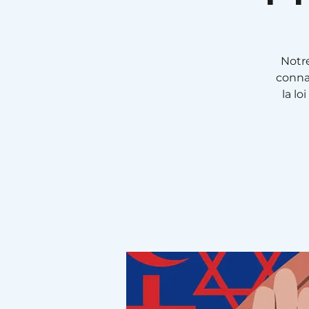
Notre
connai
la l