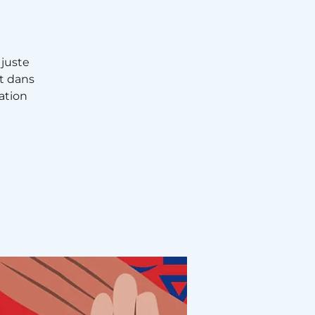
 juste
it dans
ation