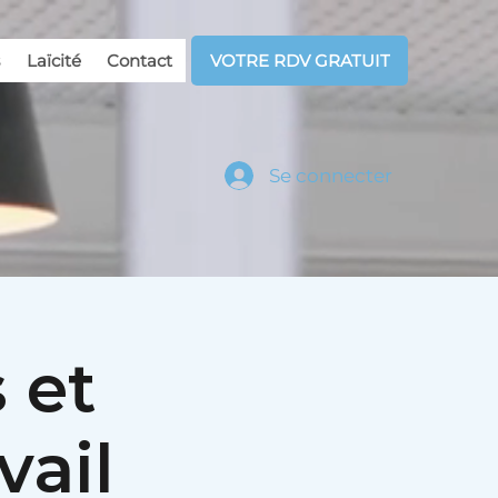
Laïcité
Contact
VOTRE RDV GRATUIT
Se connecter
s et
vail