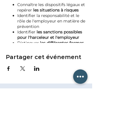
Connaître les dispositifs légaux et
repérer
les situations à risques
Identifier la responsabilité et le
rôle de l'employeur en matière de
prévention
Identifier
les sanctions possibles
pour l'harceleur et l'employeur
Distinguer
les différentes formes
de harcèlements
et types de
harceleurs
Partager cet événement
Comprendre et appréhender les
agissements sexistes au travail
Savoir réagir efficacement face à
un cas de harcèlement sexuel
Distinguer une pratique
managériale d'un cas de
harcèlement
Comprendre la mission du
Référent et ses moyens d'actions
Maîtriser les procédures liées au
traitement du harcèlement
Mettre en place des mesures de
prévention dans l'entreprise