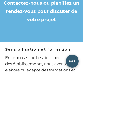
Contactez-nous
ou
planifiez un
rendez-vous
pour discuter de
votre projet
Sensibilisation et formation
En réponse aux besoins spécifiques
des établissements, nous avons
élaboré ou adapté des formations et
des actions de sensibilisations sur les
thématiques suivantes :
Gestion des violences violences et
agressivités
Sensibilisation au risques terroriste
Laïcité, principes et applications