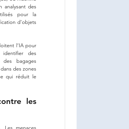
n analysant des 
lisés pour la 
cation d’objets 
itent l’IA pour 
dentifier des 
 des bagages 
dans des zones 
e qui réduit le 
ontre les 
. Les menaces 