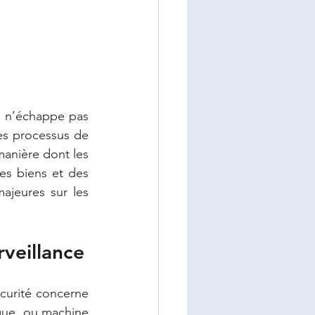
té n’échappe pas 
es processus de 
manière dont les 
es biens et des 
jeures sur les 
veillance
curité concerne 
que, ou machine 