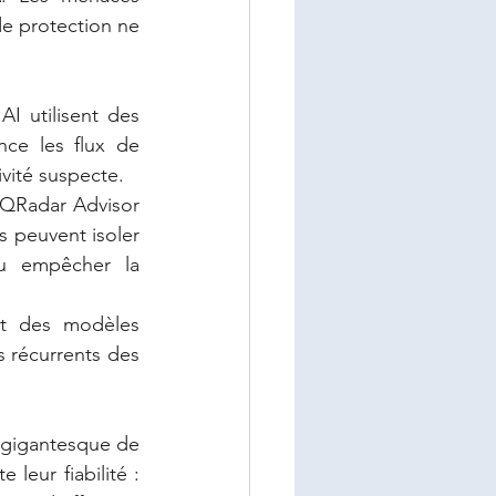
e protection ne 
I utilisent des 
ce les flux de 
ivité suspecte.
QRadar Advisor 
s peuvent isoler 
u empêcher la 
nt des modèles 
 récurrents des 
 gigantesque de 
eur fiabilité : 