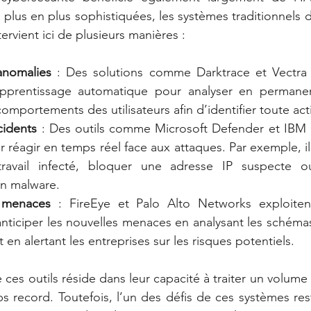
plus en plus sophistiquées, les systèmes traditionnels d
ntervient ici de plusieurs manières :
anomalies
 : Des solutions comme Darktrace et Vectra A
apprentissage automatique pour analyser en permanen
omportements des utilisateurs afin d’identifier toute act
cidents
 : Des outils comme Microsoft Defender et IBM 
our réagir en temps réel face aux attaques. Par exemple, il
avail infecté, bloquer une adresse IP suspecte o
n malware.
 menaces
 : FireEye et Palo Alto Networks exploite
anticiper les nouvelles menaces en analysant les schémas
 en alertant les entreprises sur les risques potentiels.
 ces outils réside dans leur capacité à traiter un volume
record. Toutefois, l’un des défis de ces systèmes reste l