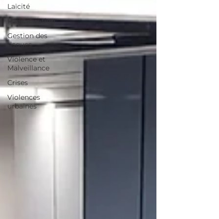
Laïcité
Radicalisation
Gestion des
risques
Violence et
Malveillance
Crises
Violences
urbaines