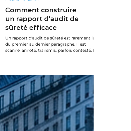
Sécurité et Sûreté
Comment construire
un rapport d'audit de
sûreté efficace
Un rapport d'audit de sûreté est rarement lu
du premier au dernier paragraphe. Il est
scanné, annoté, transmis, parfois contesté. Et
pourtant, c'est lui qui conditionne tout : la
décision d'investir, les arbitrages entre
mesures, la crédibilité du diagnostic. Un
rapport mal construit n'est pas simplement
incomplet — il est inutilisable. Et un audit
inutilisé, c'est un risque qui reste ouvert. Ce
guide s'adresse aux directeurs de sécurité et
de sûreté (DSS), aux responsables s