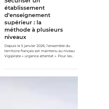
Sécurité et Sûreté
Sécuriser un
établissement
d'enseignement
supérieur : la
méthode à plusieurs
niveaux
Depuis le 5 janvier 2026, l'ensemble du
territoire français est maintenu au niveau
Vigipirate « urgence attentat ». Pour les
établissements d'enseignement supérieur et
organismes de recherche, cette posture
s'accompagne de consignes spécifiques
transmises par le haut fonctionnaire de
défense et de sécurité du ministère aux
présidents d'université, aux directeurs
d'établissement et aux fonctionnaires de
sécurité et de défense (FSD) de chaque