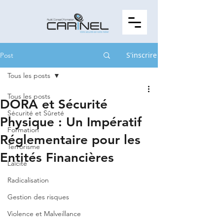
S'inscrire
Post
Tous les posts
Tous les posts
DORA et Sécurité
Sécurité et Sûreté
Physique : Un Impératif
Formation
Réglementaire pour les
Terrorisme
Entités Financières
Laïcité
Radicalisation
Gestion des risques
Violence et Malveillance