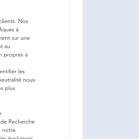
lients. Nos 
fiques à 
ient sur une 
t au 
n propres à 
tifier les 
eutralité nous 
s plus 
e 
e de Recherche 
 notre 
es évolutions 