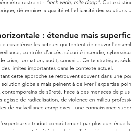
rimètre restreint - 
"inch wide, mile deep"
. Cette distin
ique, détermine la qualité et l'efficacité des solutions 
orizontale : étendue mais superfici
le caractérise les acteurs qui tentent de couvrir l'ensem
rveillance, contrôle d'accès, sécurité incendie, cybersécur
de crise, formation, audit, conseil... Cette stratégie, séd
des limites importantes dans le contexte actuel.
tant cette approche se retrouvent souvent dans une posi
 solution globale mais peinent à délivrer l'expertise poi
x contemporains de sûreté. Face à des menaces de plus 
 s'agisse de radicalisation, de violence en milieu profess
es de malveillance complexes - une connaissance superfic
'expertise se traduit concrètement par plusieurs écueils 