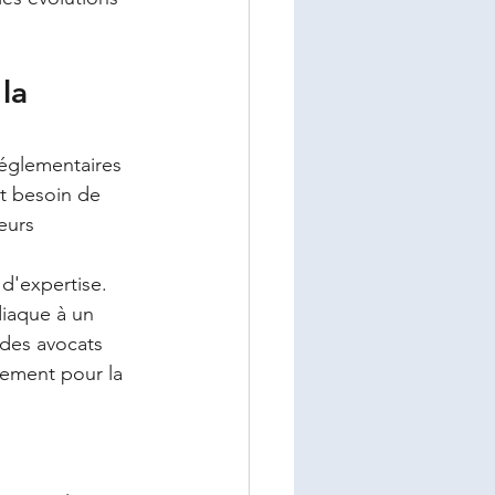
la 
églementaires 
nt besoin de 
eurs 
 d'expertise. 
iaque à un 
 des avocats 
rement pour la 