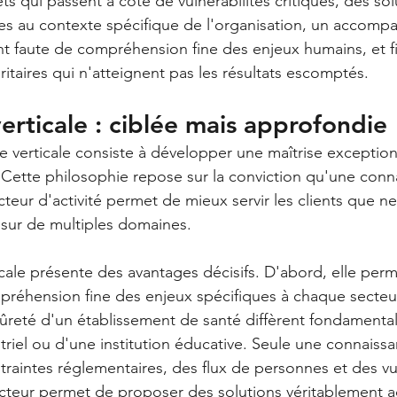
s qui passent à côté de vulnérabilités critiques, des sol
es au contexte spécifique de l'organisation, un accom
t faute de compréhension fine des enjeux humains, et f
itaires qui n'atteignent pas les résultats escomptés.
verticale : ciblée mais approfondie
ise verticale consiste à développer une maîtrise exception
 Cette philosophie repose sur la conviction qu'une conn
eur d'activité permet de mieux servir les clients que ne 
 sur de multiples domaines.
icale présente des avantages décisifs. D'abord, elle per
réhension fine des enjeux spécifiques à chaque secteur
ûreté d'un établissement de santé diffèrent fondamenta
striel ou d'une institution éducative. Seule une connaissa
traintes réglementaires, des flux de personnes et des vul
cteur permet de proposer des solutions véritablement 