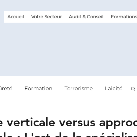
Accueil
Votre Secteur
Audit & Conseil
Formations
ûreté
Formation
Terrorisme
Laïcité
 des risques
Violence et Malveillance
e verticale versus appro