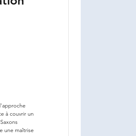
ation
d'approche 
e à couvrir un 
-Saxons 
ie une maîtrise 