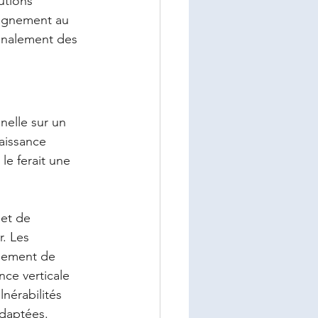
utions 
pagnement au 
inalement des 
nelle sur un 
aissance 
le ferait une 
met de 
. Les 
lement de 
nce verticale 
nérabilités 
adaptées.