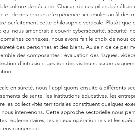
ble culture de sécurité. Chacun de ces piliers bénéficie 
e et de nos retours d'expérience accumulés au fil des m
tre parfaitement cette philosophie verticale. Plutôt que
 qui nous amènerait à couvrir cybersécurité, sécurité inc
es domaines connexes, nous avons fait le choix de nous c
 sûreté des personnes et des biens. Au sein de ce périmè
semble des composantes : évaluation des risques, vidéos
tection d'intrusion, gestion des visiteurs, accompagnem
tion.
cale en sûreté, nous l'appliquons ensuite à différents se
issements de santé, les institutions éducatives, les entrep
re les collectivités territoriales constituent quelques ex
s nous intervenons. Cette approche sectorielle nous per
ntes réglementaires, les enjeux opérationnels et les spécif
ue environnement.