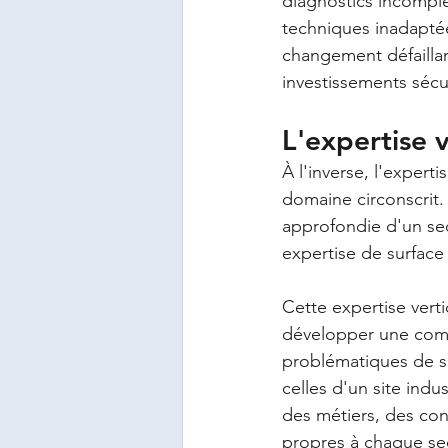
diagnostics incomplet
techniques inadapté
changement défaillan
investissements sécur
L'expertise 
À l'inverse, l'expert
domaine circonscrit.
approfondie d'un sect
expertise de surface
Cette expertise vert
développer une comp
problématiques de s
celles d'un site indu
des métiers, des con
propres à chaque se