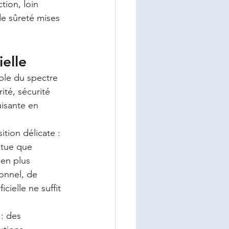
ction, loin 
de sûreté mises 
elle
ble du spectre 
ité, sécurité 
uisante en 
tion délicate : 
ntue que 
en plus 
ionnel, de 
ielle ne suffit 
: des 