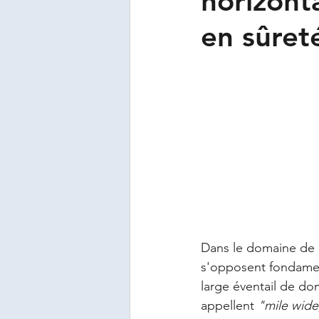
horizonta
Crises
Violences urbai
en sûret
Dans le domaine de l
s'opposent fondament
large éventail de do
appellent 
"mile wide