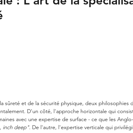
le : L'art de la spécialis
nes
é
a sûreté et de la sécurité physique, deux philosophies 
alement. D'un côté, l'approche horizontale qui consist
maines avec une expertise de surface - ce que les Anglo
, inch deep"
. De l'autre, l'expertise verticale qui privilég