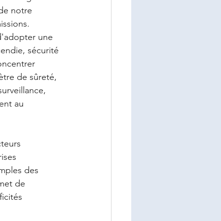
de notre 
issions.
 d'adopter une 
endie, sécurité 
oncentrer 
tre de sûreté, 
urveillance, 
ent au 
cteurs 
rises 
emples des 
met de 
icités 