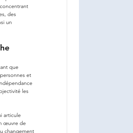
e concentrant 
es, des 
si un 
che 
tant que 
 personnes et 
 indépendance 
ectivité les 
 articule 
en œuvre de 
 au changement 