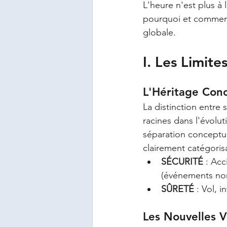
L'heure n'est plus à l
pourquoi et comment 
globale.
I. Les Limite
L'Héritage Con
La distinction entre s
racines dans l'évolut
séparation conceptuel
clairement catégoris
SÉCURITÉ
 : Ac
(événements non
SÛRETÉ
 : Vol, 
Les Nouvelles V