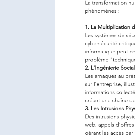
La transformation nu
phénomènes :
1. La Multiplication
Les systèmes de sécu
cybersécurité critiq
informatique peut c
problème "technique"
2. L'Ingénierie Soci
Les arnaques au pré
sur l'entreprise, ill
informations collec
créant une chaîne de 
3. Les Intrusions Ph
Des intrusions physi
web, appels d'offres
gérant les accès par