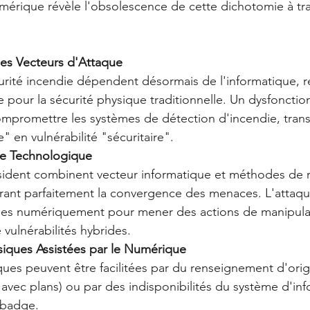
mérique révèle l'obsolescence de cette dichotomie à tra
 des Vecteurs d'Attaque
rité incendie dépendent désormais de l'informatique, r
ue pour la sécurité physique traditionnelle. Un dysfoncti
ompromettre les systèmes de détection d'incendie, tran
 en vulnérabilité "sécuritaire".
ale Technologique
sident combinent vecteur informatique et méthodes de
ustrant parfaitement la convergence des menaces. L'attaqua
tées numériquement pour mener des actions de manipula
vulnérabilités hybrides.
ysiques Assistées par le Numérique
ques peuvent être facilitées par du renseignement d'origi
 avec plans) ou par des indisponibilités du système d'inf
 badge.