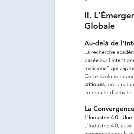
II. L'Émerge
Globale
Au-delà de l'Int
La recherche académi
basée sur l'intention
malicious" qui captu
Cette évolution conc
critiques
, où la natu
continuité d'activité.
La Convergence
L'Industrie 4.0 : Une
L'Industrie 4.0, auss
caractérisée par la