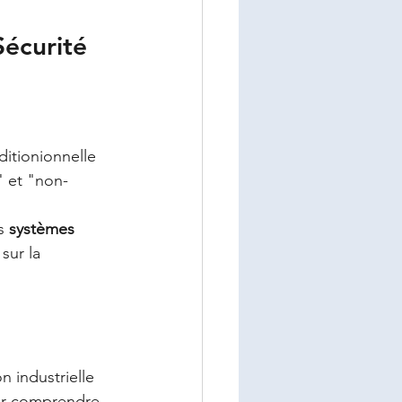
écurité 
itionionnelle 
" et "non-
s 
systèmes 
sur la 
n industrielle 
ur comprendre 