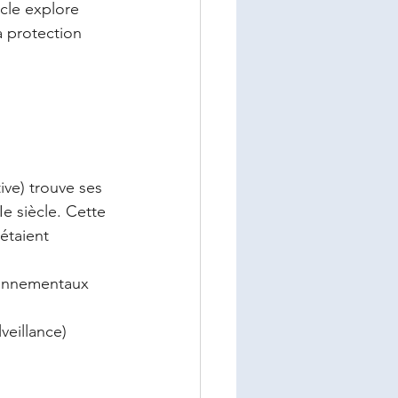
icle explore 
 protection 
tive) trouve ses 
Ie siècle. Cette 
étaient 
ironnementaux 
veillance)