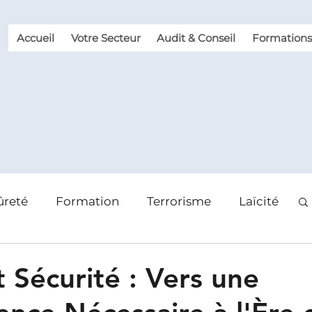
Accueil
Votre Secteur
Audit & Conseil
Formations
ûreté
Formation
Terrorisme
Laïcité
 des risques
Violence et Malveillance
t Sécurité : Vers une