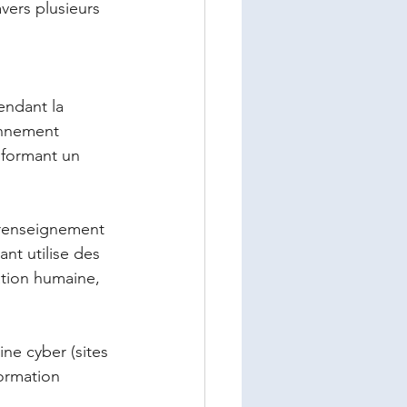
vers plusieurs 
endant la 
onnement 
sformant un 
 renseignement 
nt utilise des 
tion humaine, 
ne cyber (sites 
ormation 