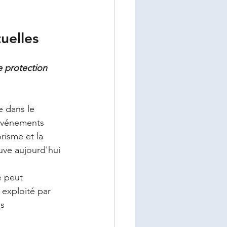
uelles
e protection 
e dans le 
 événements 
orisme et la 
uve aujourd'hui 
e peut 
exploité par 
s 