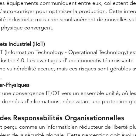
 les équipements communiquent entre eux, collectent d
s'auto-corriger pour optimiser la production. Cette inter
cité industrielle mais crée simultanément de nouvelles vul
t physique convergent.
ts Industriel (IIoT)
 (Information Technology - Operational Technology) est 
dustrie 4.0. Les avantages d'une connectivité croissante 
 vulnérabilité accrue, mais ces risques sont gérables av
.
er-Physiques
uit une convergence IT/OT vers un ensemble unifié, où l
 données d'informations, nécessitant une protection gl
 des Responsabilités Organisationnelles
t perçu comme un informaticien réducteur de liberté pl
ur de la sécurité globale. Cette perception doit évolue