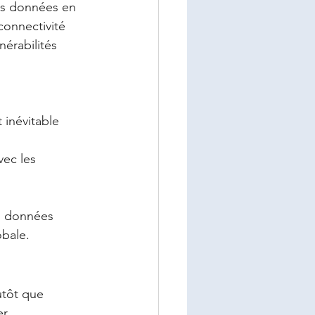
es données en 
connectivité 
nérabilités 
inévitable 
ec les 
es données 
obale.
utôt que 
r.