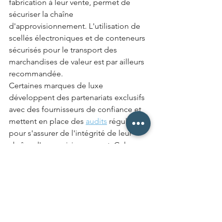
fabrication à leur vente, permet de 
sécuriser la chaîne 
d'approvisionnement. L'utilisation de 
scellés électroniques et de conteneurs 
sécurisés pour le transport des 
marchandises de valeur est par ailleurs 
recommandée.
Certaines marques de luxe 
développent des partenariats exclusifs 
avec des fournisseurs de confiance et 
mettent en place des 
audits
 réguliers 
pour s'assurer de l'intégrité de leur 
chaîne d'approvisionnement. Cela 
permet non seulement de garantir la 
qualité des matériaux utilisés, mais 
aussi de réduire les risques de vol ou 
de substitution pendant le transport.
8. Gestion de crise