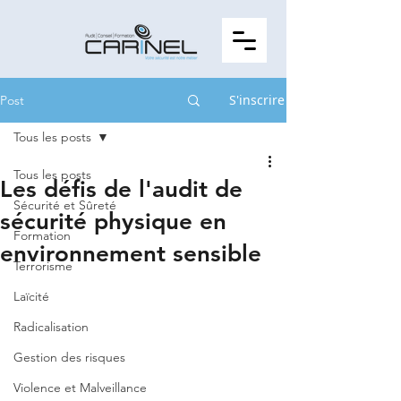
S'inscrire
Post
Tous les posts
Tous les posts
Les défis de l'audit de
Sécurité et Sûreté
sécurité physique en
Formation
environnement sensible
Terrorisme
Laïcité
Radicalisation
Gestion des risques
Violence et Malveillance