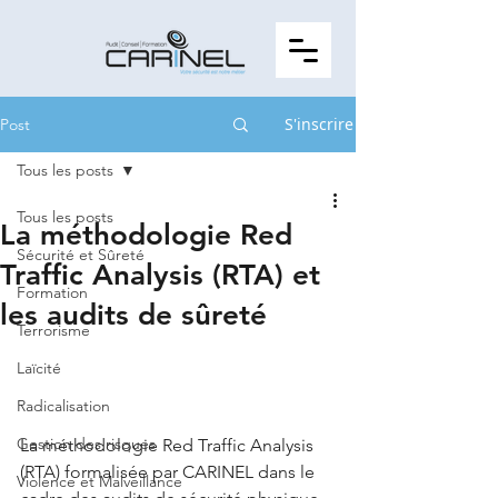
S'inscrire
Post
Tous les posts
Tous les posts
La méthodologie Red
Sécurité et Sûreté
Traffic Analysis (RTA) et
Formation
les audits de sûreté
Terrorisme
Laïcité
Radicalisation
Gestion des risques
La méthodologie Red Traffic Analysis 
(RTA) formalisée par CARINEL dans le 
Violence et Malveillance