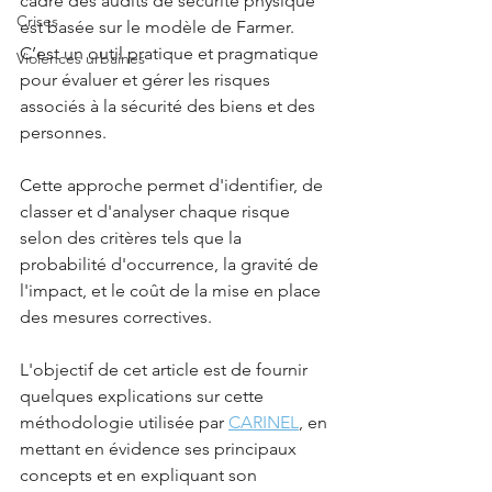
cadre des audits de sécurité physique 
Crises
est basée sur le modèle de Farmer. 
C’est un outil pratique et pragmatique 
Violences urbaines
pour évaluer et gérer les risques 
associés à la sécurité des biens et des 
personnes. 
Cette approche permet d'identifier, de 
classer et d'analyser chaque risque 
selon des critères tels que la 
probabilité d'occurrence, la gravité de 
l'impact, et le coût de la mise en place 
des mesures correctives. 
L'objectif de cet article est de fournir 
quelques explications sur cette 
méthodologie utilisée par 
CARINEL
, en 
mettant en évidence ses principaux 
concepts et en expliquant son 