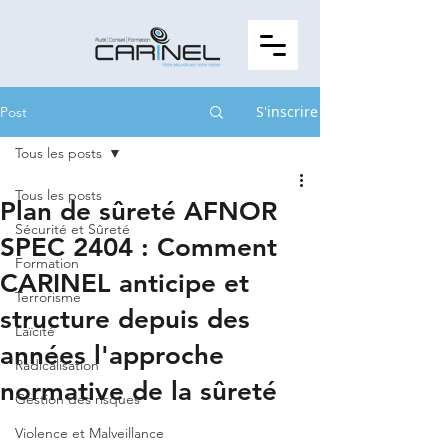
S'inscrire
Post
Tous les posts
Tous les posts
Plan de sûreté AFNOR
Sécurité et Sûreté
SPEC 2404 : Comment
Formation
CARINEL anticipe et
Terrorisme
structure depuis des
Laïcité
années l'approche
Radicalisation
normative de la sûreté
Gestion des risques
Violence et Malveillance