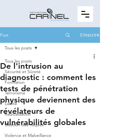
S'inscrire
Post
Tous les posts
Tous les posts
De l'intrusion au
Sécurité et Sûreté
diagnostic : comment les
Formation
tests de pénétration
Terrorisme
physique deviennent des
Laïcité
révélateurs de
Radicalisation
vulnérabilités globales
Gestion des risques
Violence et Malveillance