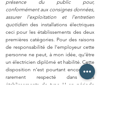
présence du public pour, 
conformément aux consignes données, 
assurer l’exploitation et l’entretien 
quotidien
 des installations électriques 
ceci pour les établissements des deux 
premières catégories. Pour des raisons 
de responsabilité de l’employeur cette 
personne ne peut, à mon idée, qu’être 
un électricien diplômé et habilité. Cette 
disposition n’est pourtant encore que 
rarement respecté dans les 
établissements de type U en période 
de nuit, beaucoup se contentant d’une 
simple astreinte à domicile.
Cas des établissements de 
soins de 1ère catégorie
Tout ce qui est écrit plus haut leur est 