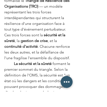
formalisé le 
Triangle de Résilience des 
Organisations (TRO)
 — un modèle 
représentant les trois forces 
interdépendantes qui structurent la 
résilience d'une organisation face à 
tout type d'événement perturbateur.
Ces trois forces sont la 
sécurité et la 
sûreté
, la 
gestion de crise
, et la 
continuité d'activité
. Chacune renforce 
les deux autres, et la défaillance de 
l'une fragilise l'ensemble du dispositif.
	La sécurité et la sûreté
 forment le 
premier sommet du triangle. Selon la 
définition de l'OMS, la sécurité est "un 
état où les dangers et les conditions 
pouvant provoquer des dommages 
d'ordre physique, psychologique ou 
matériel sont contrôlés de manière à 
préserver l'intégrité et le bien-être des 