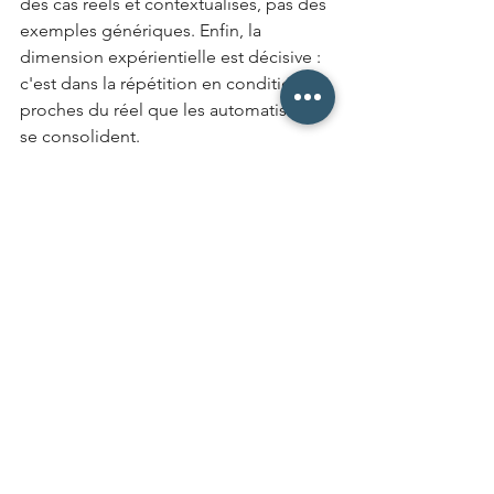
des cas réels et contextualisés, pas des 
exemples génériques. Enfin, la 
dimension expérientielle est décisive : 
c'est dans la répétition en conditions 
proches du réel que les automatismes 
se consolident.
Ce cycle pédagogique répond 
directement aux conditions 
neurobiologiques d'un apprentissage 
qui tient sous stress : des 
connaissances ancrées dans 
l'environnement familier, activées par 
des déclencheurs réels, répétées 
jusqu'à l'automatisation.
5. Une question de 
responsabilité 
organisationnelle