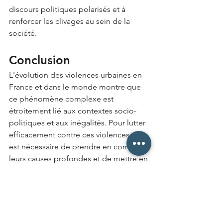
discours politiques polarisés et à 
renforcer les clivages au sein de la 
société.
Conclusion
L'évolution des violences urbaines en 
France et dans le monde montre que 
ce phénomène complexe est 
étroitement lié aux contextes socio-
politiques et aux inégalités. Pour lutter 
efficacement contre ces violences, il 
est nécessaire de prendre en compte 
leurs causes profondes et de mettre en 
place des politiques publiques 
adaptées, visant à améliorer la qualité 
de vie et à favoriser la cohésion sociale 
dans les zones touchées.