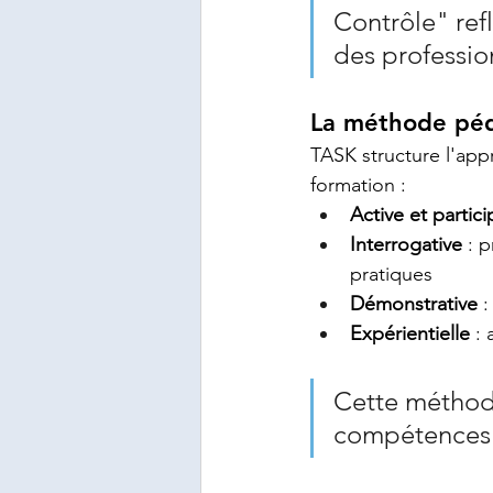
Contrôle" ref
des professio
La méthode pé
TASK structure l'appr
formation :
Active et partici
Interrogative
 : 
pratiques
Démonstrative
 
Expérientielle
 :
Cette méthode
compétences p