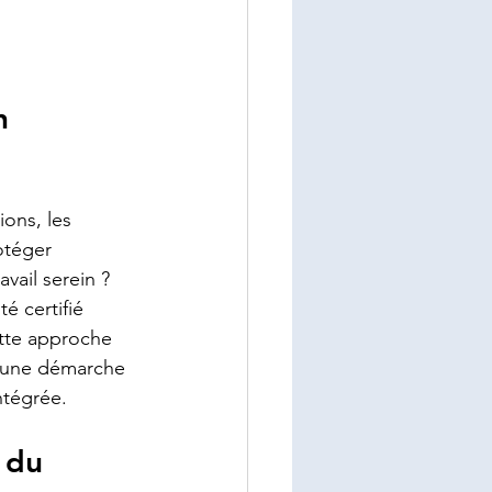
n 
ons, les 
otéger 
vail serein ?
é certifié 
tte approche 
ns une démarche 
ntégrée.
 du 