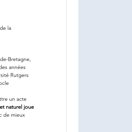
de la 
nde-Bretagne, 
des années 
rsité Rutgers 
ocle 
ttre un acte 
et naturel joue 
c de mieux 