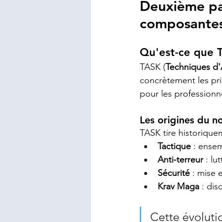
Deuxième par
composante
Qu'est-ce que 
TASK (
Techniques d'
concrètement les pri
pour les professionn
Les origines du 
TASK tire historiqu
Tactique
 : ense
Anti-terreur
 : lu
Sécurité
 : mise 
Krav Maga
 : di
Cette évoluti