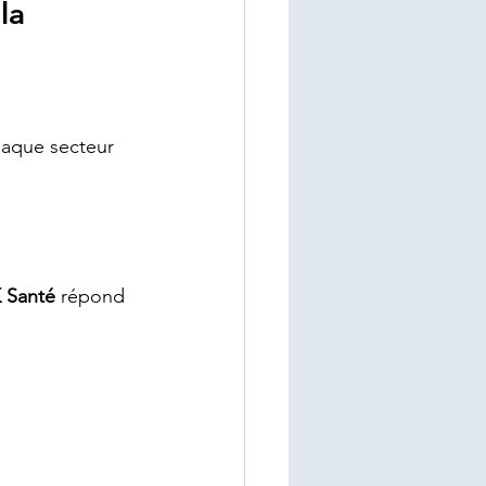
la 
haque secteur 
 Santé
 répond 