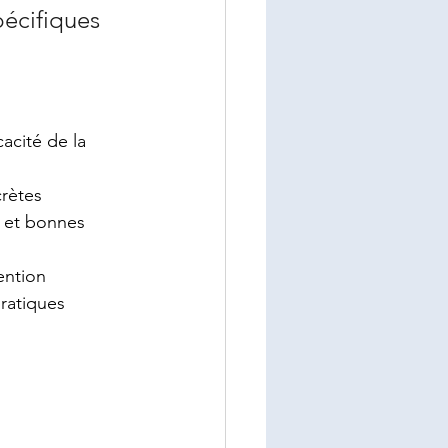
pécifiques 
acité de la 
crètes
x et bonnes 
ention
pratiques