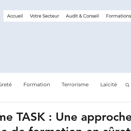
Accueil
Votre Secteur
Audit & Conseil
Formations
ûreté
Formation
Terrorisme
Laïcité
 des risques
Violence et Malveillance
me TASK : Une approch