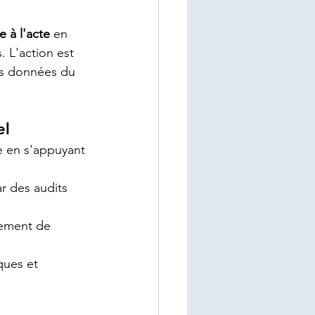
 à l'acte
 en 
 L'action est 
les données du 
el
e en s'appuyant 
ar des audits 
iement de 
ques et 