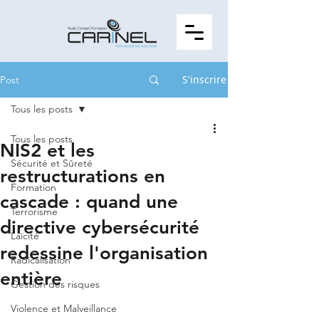
S'inscrire
Post
Tous les posts
Tous les posts
NIS2 et les
Sécurité et Sûreté
restructurations en
Formation
cascade : quand une
Terrorisme
directive cybersécurité
Laïcité
redessine l'organisation
Radicalisation
entière
Gestion des risques
Violence et Malveillance