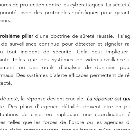
sures de protection contre les cyberattaques. La sécurit
riorité, avec des protocoles spécifiques pour garantir
teurs.
roisième pilier 
d'une doctrine de sûreté réussie. Il s'ag
de surveillance continue pour détecter et signaler ra
u tout incident de sécurité. Cela peut impliquer l'
nte telles que des systèmes de vidéosurveillance int
ment ou des outils d'analyse de données pour i
aux. Des systèmes d'alerte efficaces permettent de réa
tecté.
détecté, la réponse devient cruciale. 
La réponse est qua
té. Des plans d'urgence détaillés doivent être en pla
tuations de crise, en impliquant une coordination ét
es telles que les forces de l'ordre ou les agences de
e claire et transparente, tant en interne qu'en externe,