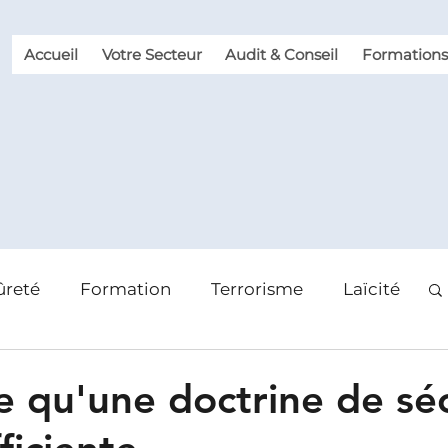
Accueil
Votre Secteur
Audit & Conseil
Formations
ûreté
Formation
Terrorisme
Laïcité
 des risques
Violence et Malveillance
e qu'une doctrine de séc