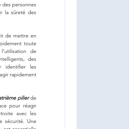
é des personnes 
 la sûreté des 
it de mettre en 
pidement toute 
utilisation de 
elligents, des 
dentifier les 
gir rapidement 
trième pilier
 de 
ce pour réagir 
roite avec les 
 sécurité. Une 
 est essentielle 