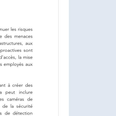
énuer les risques 
ie des menaces 
astructures, aux 
roactives sont 
'accès, la mise 
es employés aux 
nt à créer des 
a peut inclure 
des caméras de 
de la sécurité 
s de détection 