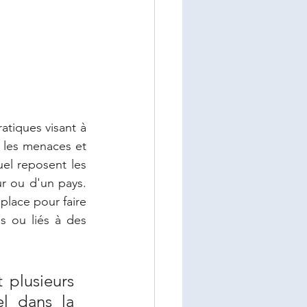
tiques visant à 
 les menaces et 
les risques potentiels. Elle constitue le cadre théorique et pratique sur lequel reposent les 
r ou d'un pays. 
place pour faire 
s ou liés à des 
plusieurs 
l dans la 