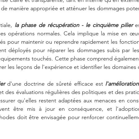
t de manière appropriée et atténuer les dommages poten
iale, 
la phase de récupération - le cinquième pilier
 e
 les opérations normales. Cela implique la mise en œuv
ités pour maintenir ou reprendre rapidement les fonctions
ent déployés pour réparer les dommages subis par les i
 équipements touchés. Cette phase comprend également 
rer les leçons de l'expérience et identifier les domaines 
ier
 d'une doctrine de sûreté efficace est 
l'amélioratio
t des évaluations régulières des politiques et des prati
assurer qu'elles restent adaptées aux menaces en const
vent être mis à jour en conséquence, et l'adoption
hodes doit être envisagée pour renforcer continuelleme