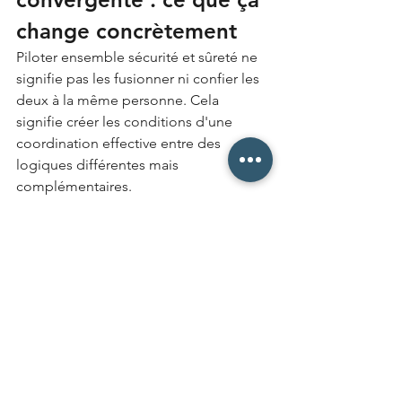
change concrètement
Piloter ensemble sécurité et sûreté ne 
signifie pas les fusionner ni confier les 
deux à la même personne. Cela 
signifie créer les conditions d'une 
coordination effective entre des 
logiques différentes mais 
complémentaires.
Dans les organisations que nous 
accompagnons, cette convergence 
prend plusieurs formes concrètes. Elle 
passe par un diagnostic partagé qui 
cartographie les risques accidentels et 
les menaces intentionnelles en les 
traitant comme deux dimensions d'un 
même tableau de bord, pas comme 
deux sujets séparés. Elle passe par des 
procédures qui anticipent les deux 