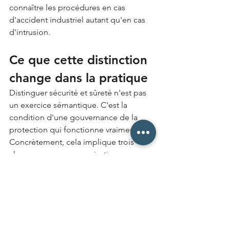
connaître les procédures en cas 
d'accident industriel autant qu'en cas 
d'intrusion.
Ce que cette distinction 
change dans la pratique
Distinguer sécurité et sûreté n'est pas 
un exercice sémantique. C'est la 
condition d'une gouvernance de la 
protection qui fonctionne vraiment.
Concrètement, cela implique trois 
choses pour une organisation. 
D'abord, nommer clairement les 
responsabilités : qui pilote la sécurité, 
qui pilote la sûreté, et qui arbitre 
quand les deux logiques se croisent — 
comme lors d'une fausse alerte 
incendie qui pourrait masquer une 