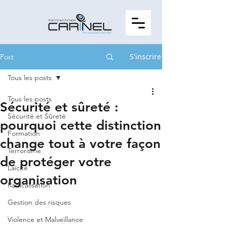
S'inscrire
Post
Tous les posts
Tous les posts
Sécurité et sûreté :
Sécurité et Sûreté
pourquoi cette distinction
Formation
change tout à votre façon
Terrorisme
de protéger votre
Laïcité
organisation
Radicalisation
Gestion des risques
Violence et Malveillance