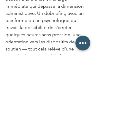
immédiate qui dépasse la dimension 
administrative. Un débriefing avec un 
pair formé ou un psychologue du 
travail, la possibilité de s'arrêter 
quelques heures sans pression, une 
orientation vers les dispositifs de 
soutien — tout cela relève d'une 
organisation qui a anticipé ce scénario. 
L'absence de soutien post-incident est 
l'une des causes les plus documentées 
de syndrome de stress post-
traumatique chez les professionnels de 
santé exposés à la violence répétée.
Le collectif a aussi besoin d'un espace 
de traitement. Un incident grave sans 
débriefing d'équipe laisse des traces 
— des tensions non verbalisées, une 
méfiance accrue envers certains 