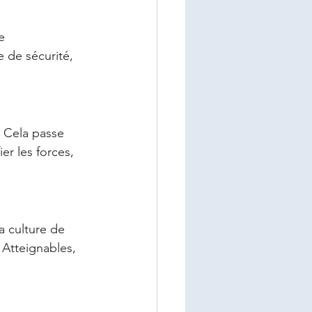
e 
 de sécurité, 
. Cela passe 
er les forces, 
 
la culture de 
 Atteignables, 