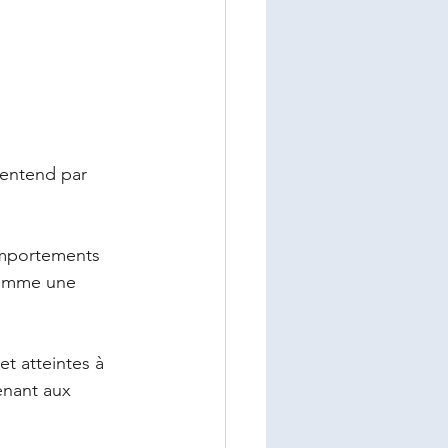
 entend par 
omportements 
comme une 
et atteintes à 
enant aux 