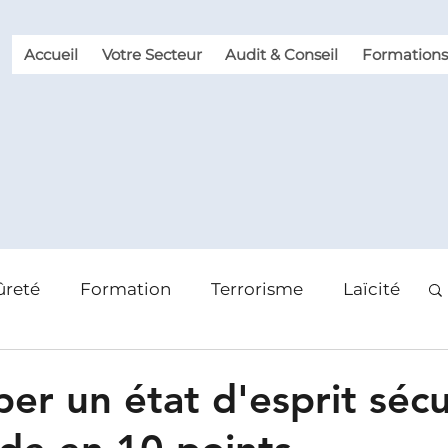
Accueil
Votre Secteur
Audit & Conseil
Formations
ûreté
Formation
Terrorisme
Laïcité
 des risques
Violence et Malveillance
er un état d'esprit sécur