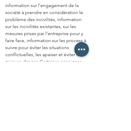
information sur l’engagement de la 
société à prendre en considération le 
problème des incivilités, information 
sur les incivilités existantes, sur les 
mesures prises par l’entreprise pour y 
faire face, information sur les process à 
suivre pour éviter les situations 
conflictuelles, les apaiser et éviter la 
mise en danger. Certaines enseignes 
ont choisi de communiquer 
directement auprès des clients, de 
manière à leur demander par avance 
d’adopter un comportement approprié 
ou à les prévenir du risque encouru 
s’ils ne respectent pas les salariés. 
Cette approche peut montrer un 
soutien fort de l’entreprise auprès des 
collaborateurs. Elle est cependant à 