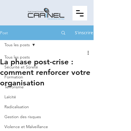
S'inscrire
Post
Tous les posts
Tous les posts
La phase post-crise :
Sécurité et Sûreté
comment renforcer votre
Formation
organisation
Terrorisme
Laïcité
Radicalisation
Gestion des risques
Violence et Malveillance