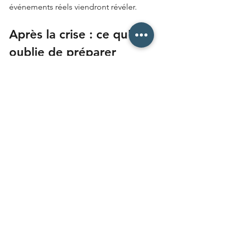
événements réels viendront révéler.
Après la crise : ce qu'on 
oublie de préparer
La sortie de crise est la phase la plus 
sous-estimée dans la préparation des 
organisations. Quand la situation aiguë 
se stabilise, la tentation est de 
reprendre le cours normal au plus vite 
— sans avoir tiré les enseignements de 
ce qui vient de se passer.
Or c'est dans la phase post-crise que 
se joue une grande partie de la 
résilience à long terme. Le retour 
d'expérience structuré (RETEX) permet 
d'identifier ce qui a fonctionné, ce qui 
n'a pas fonctionné, et ce qui doit être 
amélioré avant la prochaine crise 