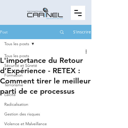
S'inscrire
Post
Tous les posts
Tous les posts
L'importance du Retour
Sécurité et Sûreté
d’Expérience - RETEX :
Formation
Comment tirer le meilleur
Terrorisme
parti de ce processus
Laïcité
Radicalisation
Gestion des risques
Violence et Malveillance