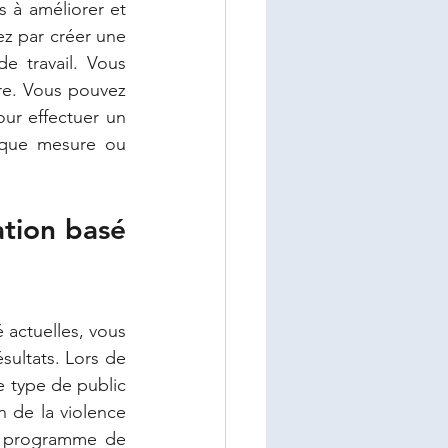
 à améliorer et 
 par créer une 
 travail. Vous 
re. Vous pouvez 
en sécurité physique et sûreté pour effectuer un 
aque mesure ou 
ion basé 
actuelles, vous 
ltats. Lors de 
 type de public 
 de la violence 
g programme de 