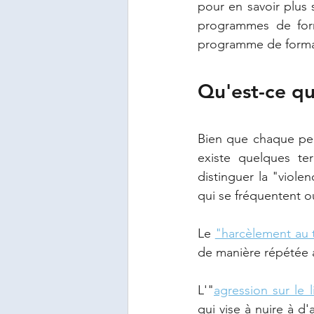
pour en savoir plus 
programmes de forma
programme de format
Qu'est-ce que
Bien que chaque perso
existe quelques ter
distinguer la "viol
qui se fréquentent o
Le 
"harcèlement au t
de manière répétée a
L'"
agression sur le l
qui vise à nuire à d'