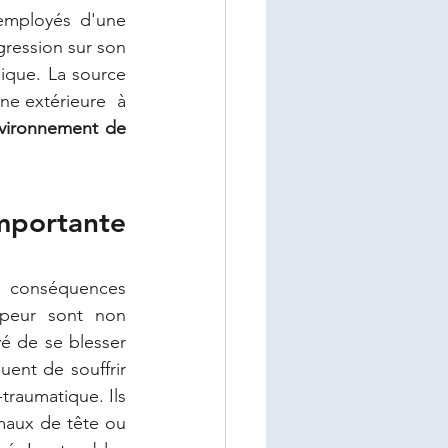
mployés d'une 
ression sur son 
ique. La source 
e extérieure  à 
nvironnement de 
mportante 
s conséquences 
peur sont non 
é de se blesser 
uent de souffrir 
raumatique. Ils 
aux de tête ou 