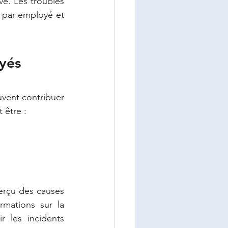
é. Les troubles 
 par employé et 
yés
vent contribuer 
 être :
erçu des causes 
mations sur la 
 les incidents 