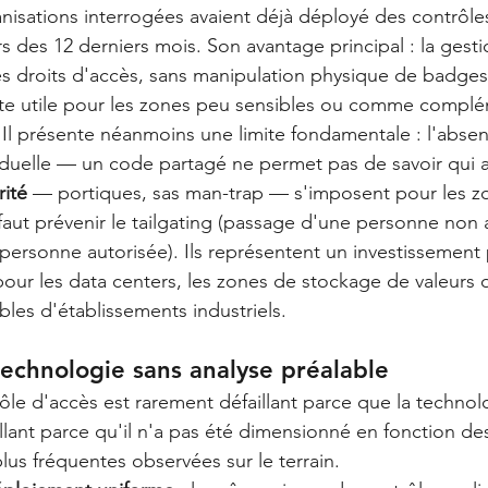
nisations interrogées avaient déjà déployé des contrôle
s des 12 derniers mois. Son avantage principal : la gesti
es droits d'accès, sans manipulation physique de badges
ste utile pour les zones peu sensibles ou comme complé
f. Il présente néanmoins une limite fondamentale : l'abse
ividuelle — un code partagé ne permet pas de savoir qui 
rité
 — portiques, sas man-trap — s'imposent pour les z
l faut prévenir le tailgating (passage d'une personne non
 personne autorisée). Ils représentent un investissement 
pour les data centers, les zones de stockage de valeurs 
bles d'établissements industriels.
technologie sans analyse préalable
le d'accès est rarement défaillant parce que la technolo
illant parce qu'il n'a pas été dimensionné en fonction des
 plus fréquentes observées sur le terrain.