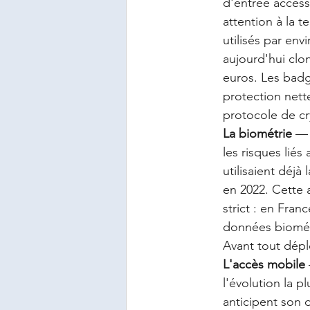
d'entrée access
attention à la 
utilisés par env
aujourd'hui clo
euros. Les badg
protection nett
protocole de cr
La biométrie
 — 
les risques lié
utilisaient déj
en 2022. Cette
strict : en Fran
données biomét
Avant tout dépl
L'accès mobile
l'évolution la p
anticipent son 