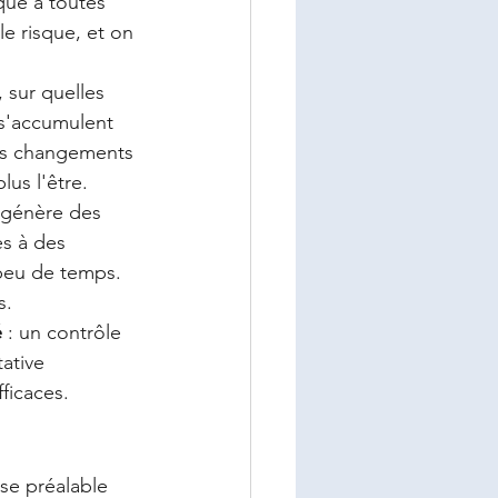
qué à toutes 
e risque, et on 
, sur quelles 
 s'accumulent 
les changements 
lus l'être.
 génère des 
s à des 
 peu de temps. 
s.
é
 : un contrôle 
ative 
ficaces.
se préalable 