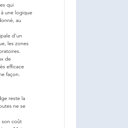
es qui 
 à une logique 
donné, au 
ipale d'un 
ue, les zones 
ratoires. 
ux de 
ès efficace 
me façon.
ge reste la 
outes ne se 
et son coût 