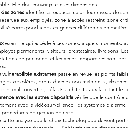
able. Elle doit couvrir plusieurs dimensions.
 des zones
 identifie les espaces selon leur niveau de se
réservée aux employés, zone à accès restreint, zone cri
bilité correspond à des exigences différentes en matière
ux
 examine qui accède à ces zones, à quels moments, av
loyés permanents, visiteurs, prestataires, livraisons. Les
rotations de personnel et les accès temporaires sont des 
es.
 vulnérabilités existantes
 passe en revue les points faible
logies obsolètes, droits d'accès non maintenus, absence
zones mal couvertes, défauts architecturaux facilitant le
rence avec les autres dispositifs
 vérifie que le contrôle 
tement avec la vidéosurveillance, les systèmes d'alarme i
s procédures de gestion de crise.
de cette analyse que le choix technologique devient pert