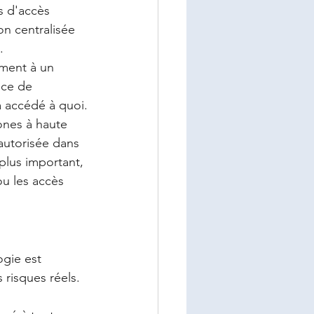
s d'accès 
on centralisée 
.
ment à un 
nce de 
a accédé à quoi.
ones à haute 
 autorisée dans 
plus important, 
ou les accès 
gie est 
 risques réels. 