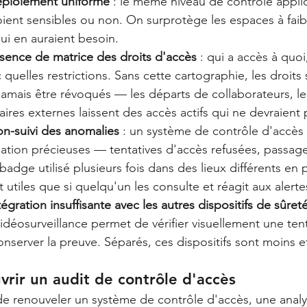
ploiement uniforme
 : le même niveau de contrôle appli
oient sensibles ou non. On surprotège les espaces à faibl
i en auraient besoin.
sence de matrice des droits d'accès
 : qui a accès à quoi
 quelles restrictions. Sans cette cartographie, les droits
 jamais être révoqués — les départs de collaborateurs, 
aires externes laissent des accès actifs qui ne devraient p
on-suivi des anomalies
 : un système de contrôle d'accès
ation précieuses — tentatives d'accès refusées, passage
 badge utilisé plusieurs fois dans des lieux différents en
utiles que si quelqu'un les consulte et réagit aux alerte
tégration insuffisante avec les autres dispositifs de sûret
idéosurveillance permet de vérifier visuellement une tent
onserver la preuve. Séparés, ces dispositifs sont moins ef
vrir un audit de contrôle d'accès
de renouveler un système de contrôle d'accès, une analy