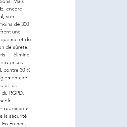
tions. Mais 
Hz, encore 
l, sont 
moins de 300 
frent une 
réquence et du 
on de sûreté.
ris — élimine 
ntreprises 
l, contre 30 % 
glementaire 
, et les 
s du RGPD. 
sable.
— représente 
 la sécurité 
 En France, 