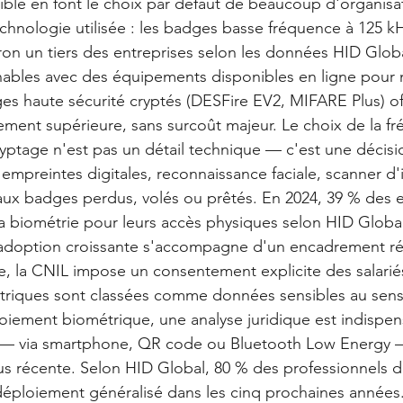
ible en font le choix par défaut de beaucoup d'organisa
technologie utilisée : les badges basse fréquence à 125 k
iron un tiers des entreprises selon les données HID Globa
nables avec des équipements disponibles en ligne pour 
es haute sécurité cryptés (DESFire EV2, MIFARE Plus) of
ement supérieure, sans surcoût majeur. Le choix de la f
yptage n'est pas un détail technique — c'est une décisi
empreintes digitales, reconnaissance faciale, scanner d'i
s aux badges perdus, volés ou prêtés. En 2024, 39 % des e
à la biométrie pour leurs accès physiques selon HID Globa
 adoption croissante s'accompagne d'un encadrement ré
ce, la CNIL impose un consentement explicite des salariés
riques sont classées comme données sensibles au sen
oiement biométrique, une analyse juridique est indispen
 — via smartphone, QR code ou Bluetooth Low Energy 
lus récente. Selon HID Global, 80 % des professionnels de
déploiement généralisé dans les cinq prochaines années.