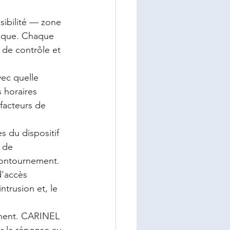
nsibilité — zone 
tique. Chaque 
 de contrôle et 
ec quelle 
 horaires 
facteurs de 
s du dispositif 
 de 
 contournement.
d'accès 
ntrusion et, le 
inent. CARINEL 