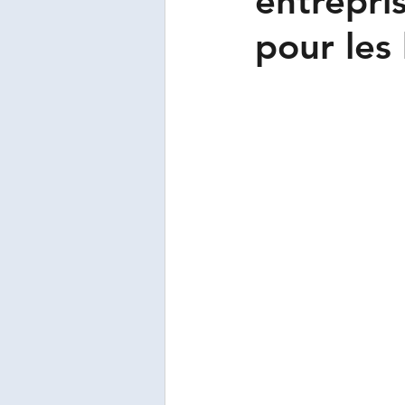
entrepris
Crises
Violences urbai
pour les