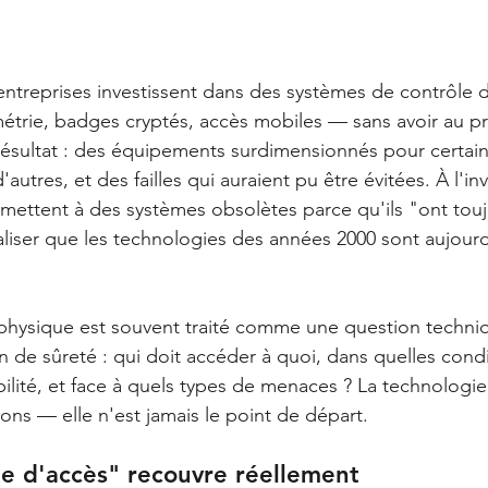
treprises investissent dans des systèmes de contrôle d
trie, badges cryptés, accès mobiles — sans avoir au pr
 Résultat : des équipements surdimensionnés pour certai
utres, et des failles qui auraient pu être évitées. À l'inv
emettent à des systèmes obsolètes parce qu'ils "ont touj
aliser que les technologies des années 2000 sont aujourd
physique est souvent traité comme une question techniq
 de sûreté : qui doit accéder à quoi, dans quelles condi
ilité, et face à quels types de menaces ? La technologie 
ons — elle n'est jamais le point de départ.
e d'accès" recouvre réellement