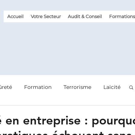
Accueil
Votre Secteur
Audit & Conseil
Formations
ûreté
Formation
Terrorisme
Laïcité
 des risques
Violence et Malveillance
é en entreprise : pourquo