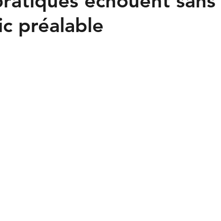
ratiques échouent sans
nes
ic préalable