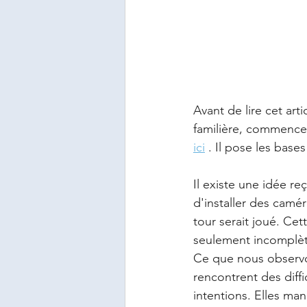
Avant de lire cet arti
familière, commencez 
ici
 . Il pose les bas
Il existe une idée re
d'installer des camé
tour serait joué. Ce
seulement incomplèt
Ce que nous observon
rencontrent des diff
intentions. Elles ma