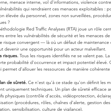
terne, menace interne, vol d'informations, violence contre
ulnérabilités qui rendraient ces menaces exploitables : p
ion élevée du personnel, zones non surveillées, procédu
ues ?
méthodologie Red Traffic Analyses (RTA) joue un rôle cent
ons entre les vulnérabilités de sécurité et les menaces de
 de risque convergent — là où un défaut de maintenance o
ut devenir une opportunité pour un acteur malveillant.
s risques.
 Tous les risques identifiés ne se valent pas. La 
te probabilité d'occurrence et impact potentiel élevé. C'
ui permet d'allouer les ressources de manière cohérente
lan de sûreté.
 Ce n'est qu'à ce stade qu'on définit les m
t uniquement techniques. Un plan de sûreté efficace art
tifs physiques (contrôle d'accès, vidéoprotection, éclaira
isation (procédures, rôles, chaînes d'alerte, gestion des v
tion, sensibilisation, culture de vigilance).