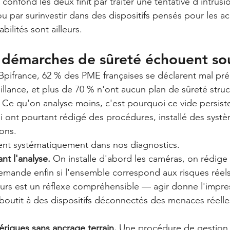
 confond les deux finit par traiter une tentative d'intru
u par surinvestir dans des dispositifs pensés pour les ac
bilités sont ailleurs.
s démarches de sûreté échouent so
pifrance, 62 % des PME françaises se déclarent mal pré
illance, et plus de 70 % n'ont aucun plan de sûreté struc
. Ce qu'on analyse moins, c'est pourquoi ce vide persis
i ont pourtant rédigé des procédures, installé des systè
ons.
nent systématiquement dans nos diagnostics.
nt l'analyse.
 On installe d'abord les caméras, on rédige 
mande enfin si l'ensemble correspond aux risques réels
urs est un réflexe compréhensible — agir donne l'impre
aboutit à des dispositifs déconnectés des menaces réelle
riques sans ancrage terrain.
 Une procédure de gestion 