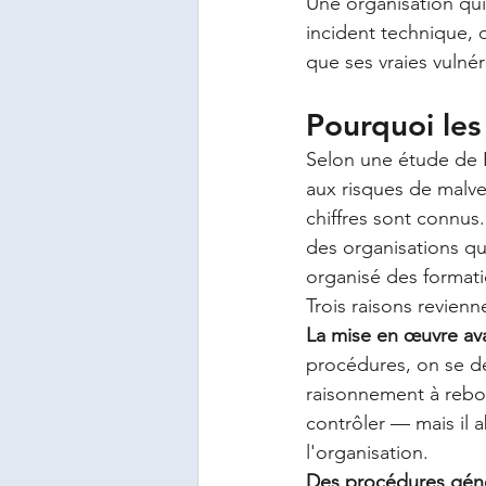
Une organisation qui
incident technique, o
que ses vraies vulnéra
Pourquoi le
Selon une étude de B
aux risques de malve
chiffres sont connus
des organisations qu
organisé des formati
Trois raisons revien
La mise en œuvre ava
procédures, on se de
raisonnement à rebo
contrôler — mais il 
l'organisation.
Des procédures géné