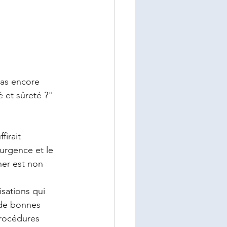
 pas encore 
é et sûreté ?" 
firait 
urgence et le 
her est non 
sations qui 
 de bonnes 
procédures 