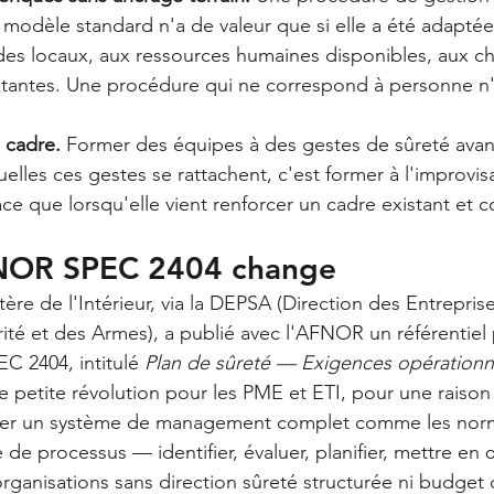
 modèle standard n'a de valeur que si elle a été adaptée 
 des locaux, aux ressources humaines disponibles, aux c
ntes. Une procédure qui ne correspond à personne n'
 cadre.
 Former des équipes à des gestes de sûreté avant 
lles ces gestes se rattachent, c'est former à l'improvisa
ace que lorsqu'elle vient renforcer un cadre existant et 
FNOR SPEC 2404 change
stère de l'Intérieur, via la DEPSA (Direction des Entreprise
ité et des Armes), a publié avec l'AFNOR un référentiel 
C 2404, intitulé 
Plan de sûreté — Exigences opérationn
petite révolution pour les PME et ETI, pour une raison s
er un système de management complet comme les norme
e processus — identifier, évaluer, planifier, mettre en œ
rganisations sans direction sûreté structurée ni budget 