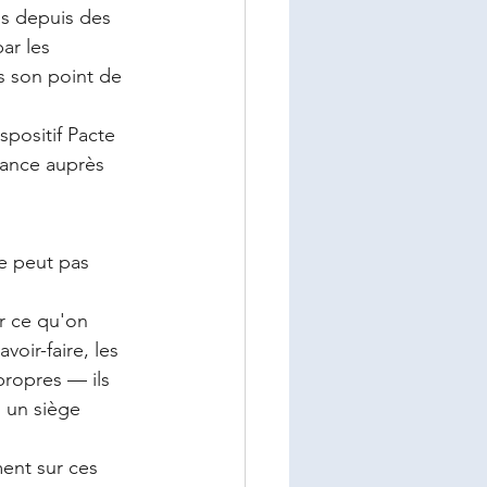
s depuis des 
ar les 
s son point de 
spositif Pacte 
iance auprès 
e peut pas 
ir ce qu'on 
voir-faire, les 
propres — ils 
 un siège 
ent sur ces 