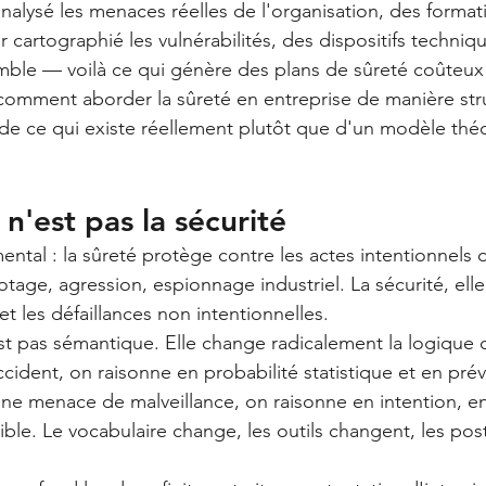
analysé les menaces réelles de l'organisation, des format
 cartographié les vulnérabilités, des dispositifs technique
ble — voilà ce qui génère des plans de sûreté coûteux e
 comment aborder la sûreté en entreprise de manière str
de ce qui existe réellement plutôt que d'un modèle thé
 n'est pas la sécurité
ntal : la sûreté protège contre les actes intentionnels d
otage, agression, espionnage industriel. La sécurité, ell
et les défaillances non intentionnelles.
est pas sémantique. Elle change radicalement la logique 
cident, on raisonne en probabilité statistique et en pré
ne menace de malveillance, on raisonne en intention, en
 cible. Le vocabulaire change, les outils changent, les po