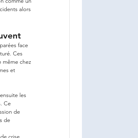
sion comme un 
cidents alors 
uvent
parées face 
turé. Ces 
te même chez 
mes et 
ensuite les 
. Ce 
ssion de 
s de 
de crise 