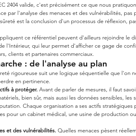
 2404 valide, c'est précisément ce que nous pratiquon
 par l'analyse des menaces et des vulnérabilités, pas p
sûreté est la conclusion d'un processus de réflexion, pa
ppliquent ce référentiel peuvent d'ailleurs rejoindre le di
e l'Intérieur, qui leur permet d'afficher ce gage de conf
urs, clients et partenaires commerciaux.
arche : de l'analyse au plan
té rigoureuse suit une logique séquentielle que l'on n
perdre en pertinence.
ctifs à protéger.
 Avant de parler de mesures, il faut savo
tériels, bien sûr, mais aussi les données sensibles, les sa
éputation. Chaque organisation a ses actifs stratégiques 
es pour un cabinet médical, une usine de production ou
s et des vulnérabilités.
 Quelles menaces pèsent réellem