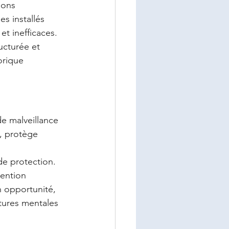
ions 
s installés 
t inefficaces.
ucturée et 
orique 
e malveillance 
e, protège 
de protection. 
vention 
 opportunité, 
stures mentales 