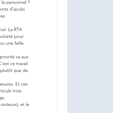
 le personnel ? 
oints d'accès 
res 
ral. La RTA 
 sûreté pour 
u une faille 
priorité va aux 
est ce travail 
 plutôt que de 
esures. Et ces 
icule trois 
ge, 
isiteurs), et le 