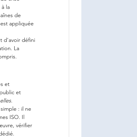
à la 
haînes de 
est appliquée 
d'avoir défini 
tion. La 
compris.
s et 
public et 
elles
.
imple : il ne 
s ISO. Il 
uvre, vérifier 
dédié.