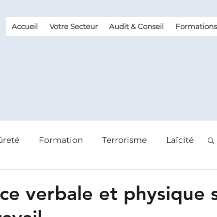
Accueil
Votre Secteur
Audit & Conseil
Formations
ûreté
Formation
Terrorisme
Laïcité
 des risques
Violence et Malveillance
nce verbale et physique s