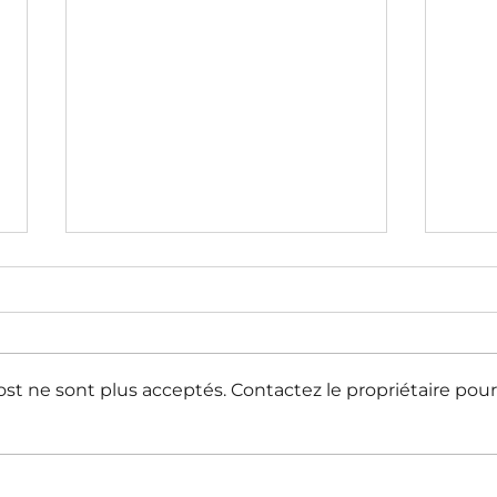
t ne sont plus acceptés. Contactez le propriétaire pour
Violences dans le secteur de
Viol
la santé : comprendre pour
phys