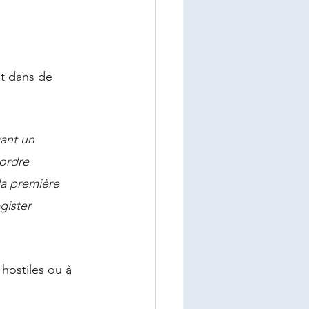
nt dans de 
ant un 
ordre 
la première 
gister 
hostiles ou à 