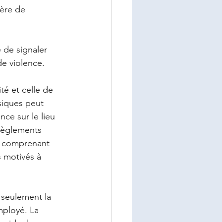
ière de 
 de signaler 
de violence. 
té et celle de 
siques peut 
ce sur le lieu 
 règlements 
En comprenant 
 motivés à 
 seulement la 
mployé. La 