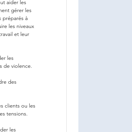
t aider les 
ment gérer les 
x préparés à 
re les niveaux 
avail et leur 
er les 
s de violence. 
dre des 
 clients ou les 
es tensions.  
der les 