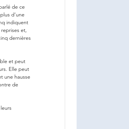
arlé de ce 
 plus d’une 
inq indiquent 
reprises et, 
cinq dernières 
able et peut 
s. Elle peut 
et une hausse 
ontre de 
 leurs 