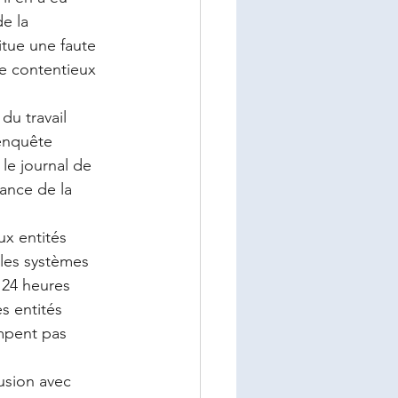
e la 
tue une faute 
de contentieux 
du travail 
 enquête 
le journal de 
ance de la 
ux entités 
 les systèmes 
: 24 heures 
es entités 
ompent pas 
usion avec 