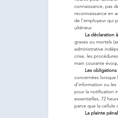
connaissance, pas de
reconnaissance en ac
de l'employeur qui pe
ultérieur.
	La déclaration à
graves ou mortels (a
administrative indép
crise, les procédure
main courante évoqué
	Les obligation
concernées lorsque l
d'information ou les s
pour la notification i
essentielles, 72 heur
parce que la cellule 
	La plainte péna