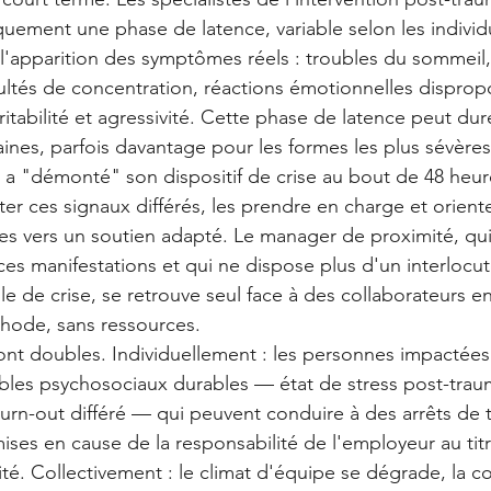
uement une phase de latence, variable selon les individu
 l'apparition des symptômes réels : troubles du sommeil,
icultés de concentration, réactions émotionnelles disprop
 irritabilité et agressivité. Cette phase de latence peut du
ines, parfois davantage pour les formes les plus sévères
 a "démonté" son dispositif de crise au bout de 48 heur
er ces signaux différés, les prendre en charge et oriente
 vers un soutien adapté. Le manager de proximité, qui 
ces manifestations et qui ne dispose plus d'un interlocut
le de crise, se retrouve seul face à des collaborateurs en
thode, sans ressources.
nt doubles. Individuellement : les personnes impactées
bles psychosociaux durables — état de stress post-trau
rn-out différé — qui peuvent conduire à des arrêts de tr
ises en cause de la responsabilité de l'employeur au tit
ité. Collectivement : le climat d'équipe se dégrade, la c