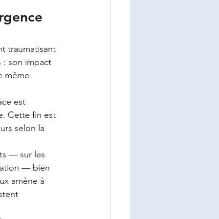
urgence 
t traumatisant 
s : son impact 
 le même 
ace est 
. Cette fin est 
urs selon la 
ts — sur les 
sation — bien 
eux amène à 
stent 