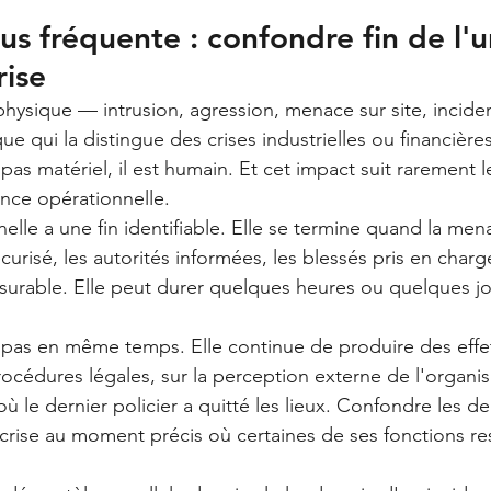
lus fréquente : confondre fin de l'
rise
physique — intrusion, agression, menace sur site, inciden
ue qui la distingue des crises industrielles ou financière
 pas matériel, il est humain. Et cet impact suit rarement
ence opérationnelle.
lle a une fin identifiable. Elle se termine quand la men
écurisé, les autorités informées, les blessés pris en charge
esurable. Elle peut durer quelques heures ou quelques jo
nit pas en même temps. Elle continue de produire des effe
rocédures légales, sur la perception externe de l'organi
 le dernier policier a quitté les lieux. Confondre les d
e crise au moment précis où certaines de ses fonctions re