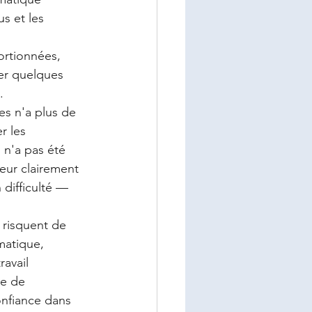
s et les 
 
ortionnées, 
rer quelques 
.
es n'a plus de 
r les 
n'a pas été 
eur clairement 
 difficulté — 
 risquent de 
matique, 
avail 
re de 
onfiance dans 