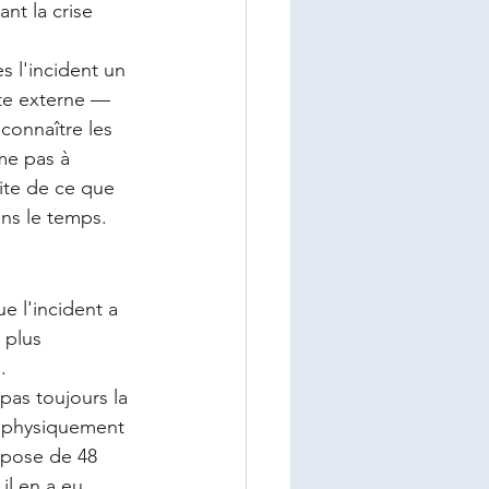
nt la crise 
 l'incident un 
te externe — 
connaître les 
me pas à 
ite de ce que 
ans le temps.
ue l'incident a 
 plus 
.
 pas toujours la 
é physiquement 
spose de 48 
l en a eu 