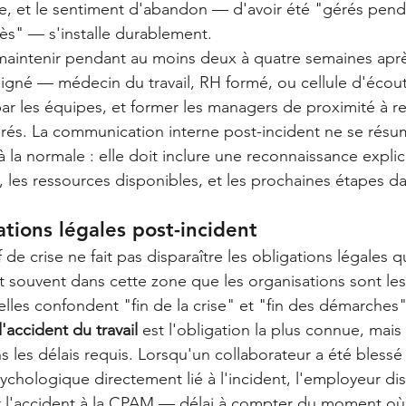
de, et le sentiment d'abandon — d'avoir été "gérés penda
rès" — s'installe durablement.
maintenir pendant au moins deux à quatre semaines après
igné — médecin du travail, RH formé, ou cellule d'écou
par les équipes, et former les managers de proximité à re
férés. La communication interne post-incident ne se résu
 la normale : elle doit inclure une reconnaissance explic
, les ressources disponibles, et les prochaines étapes d
gations légales post-incident
 de crise ne fait pas disparaître les obligations légales q
t souvent dans cette zone que les organisations sont les
lles confondent "fin de la crise" et "fin des démarches"
d'accident du travail
 est l'obligation la plus connue, mais
 les délais requis. Lorsqu'un collaborateur a été bless
ychologique directement lié à l'incident, l'employeur di
 l'accident à la CPAM — délai à compter du moment où i