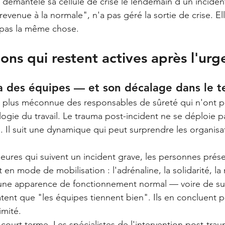
 démantèle sa cellule de crise le lendemain d'un inciden
revenue à la normale", n'a pas géré la sortie de crise. Ell
 pas la même chose.
ions qui restent actives après l'ur
ma des équipes — et son décalage dans le 
a plus méconnue des responsables de sûreté qui n'ont p
ogie du travail. Le trauma post-incident ne se déploie 
e. Il suit une dynamique qui peut surprendre les organisa
eures qui suivent un incident grave, les personnes prés
en mode de mobilisation : l'adrénaline, la solidarité, la 
 une apparence de fonctionnement normal — voire de s
ent que "les équipes tiennent bien". Ils en concluent p
imité.
 court terme. Les spécialistes de l'intervention post-tra