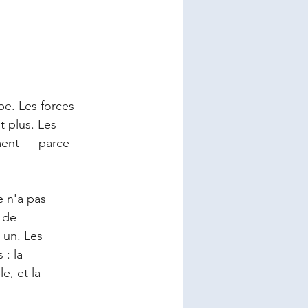
e. Les forces 
t plus. Les 
ement — parce 
e n'a pas 
 de 
 un. Les 
: la 
e, et la 