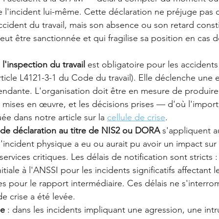
 l'incident lui-même. Cette déclaration ne préjuge pas d
cident du travail, mais son absence ou son retard consti
ut être sanctionnée et qui fragilise sa position en cas 
 l'inspection du travail
 est obligatoire pour les accidents 
rticle L4121-3-1 du Code du travail). Elle déclenche une
endante. L'organisation doit être en mesure de produire 
s mises en œuvre, et les décisions prises — d'où l'import
e dans notre article sur la 
cellule de crise
.
s de déclaration au titre de NIS2 ou DORA
 s'appliquent a
'incident physique a eu ou aurait pu avoir un impact sur
ervices critiques. Les délais de notification sont stricts 
nitiale à l'ANSSI pour les incidents significatifs affectant l
es pour le rapport intermédiaire. Ces délais ne s'interr
de crise a été levée.
le
 : dans les incidents impliquant une agression, une intr