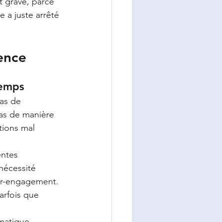
t grave, parce 
e a juste arrêté 
gence
temps
as de 
pas de manière 
tions mal 
entes 
nécessité 
ur-engagement. 
arfois que 
umatique 