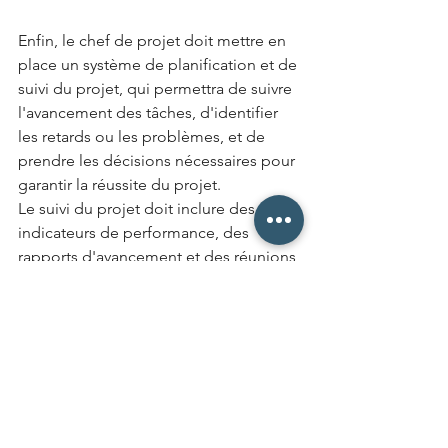
Enfin, le chef de projet doit mettre en 
place un système de planification et de 
suivi du projet, qui permettra de suivre 
l'avancement des tâches, d'identifier 
les retards ou les problèmes, et de 
prendre les décisions nécessaires pour 
garantir la réussite du projet.
Le suivi du projet doit inclure des 
indicateurs de performance, des 
rapports d'avancement et des réunions 
de coordination, ainsi que des 
audits 
de contrôle
 pour vérifier la conformité 
aux objectifs de sûreté et aux normes 
en vigueur.
Conclusion
La gestion des projets de sûreté est 