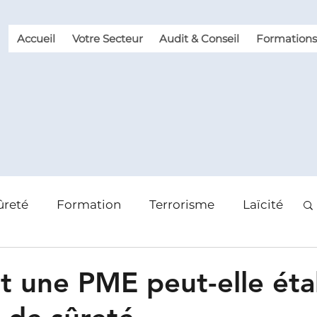
Accueil
Votre Secteur
Audit & Conseil
Formations
ûreté
Formation
Terrorisme
Laïcité
 des risques
Violence et Malveillance
une PME peut-elle étab