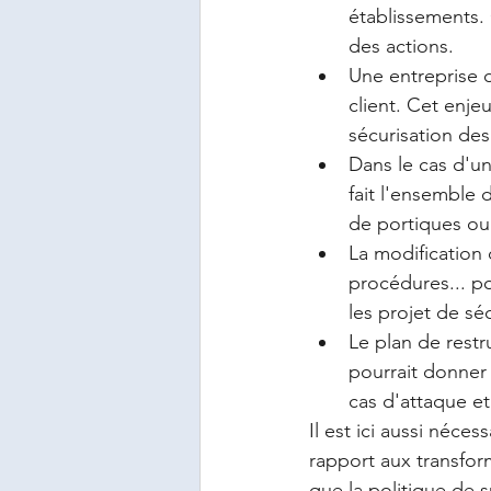
établissements.
des actions. 
Une entreprise d
client. Cet enje
sécurisation des
Dans le cas d'un
fait l'ensemble d
de portiques ou
La modification 
procédures... pou
les projet de séc
Le plan de restr
pourrait donner 
cas d'attaque e
Il est ici aussi néce
rapport aux transfor
que la politique de s