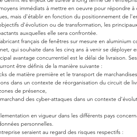
é définit les enjeux de sûreté à long terme de l'entreprise
es moyens immédiats à mettre en oeuvre pour répondre à
ues, mais d'établir en fonction du positionnement de l'en
bjectifs d'évolution ou de transformation, les principaux
actants auxquelles elle sera confrontée. 
fabricant français de fenêtres sur mesure en aluminium c
net, qui souhaite dans les cinq ans à venir se déployer
cipal avantage concurrentiel est le délai de livraison. Se
rront être définis de la manière suivante : 
cks de matière première et le transport de marchandises 
tions dans un contexte de réorganisation du circuit de liv
zones de présence,
te marchand des cyber-attaques dans un contexte d'évolu
lementation en vigueur dans les différents pays concerna
données personnelles.
treprise seraient au regard des risques respectifs : 