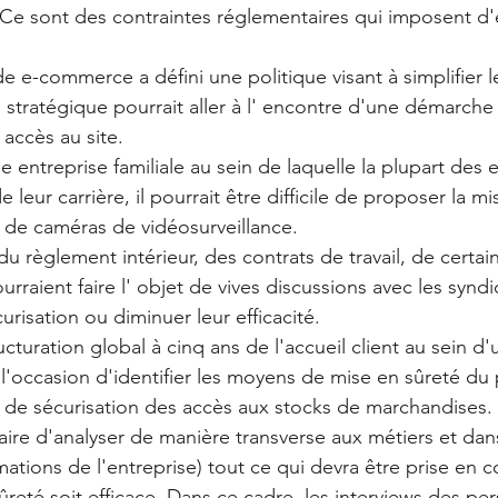
 Ce sont des contraintes réglementaires qui imposent d
e e-commerce a défini une politique visant à simplifier l
u stratégique pourrait aller à l' encontre d'une démarche
 accès au site. 
e entreprise familiale au sein de laquelle la plupart des
e leur carrière, il pourrait être difficile de proposer la m
 de caméras de vidéosurveillance. 
du règlement intérieur, des contrats de travail, de certai
rraient faire l' objet de vives discussions avec les syndi
urisation ou diminuer leur efficacité. 
ucturation global à cinq ans de l'accueil client au sein d
l'occasion d'identifier les moyens de mise en sûreté du
t de sécurisation des accès aux stocks de marchandises. 
ssaire d'analyser de manière transverse aux métiers et dan
mations de l'entreprise) tout ce qui devra être prise en
ûreté soit efficace. Dans ce cadre, les interviews des pe