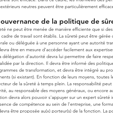
extérieurs neutres peuvent être particulièrement efficac
gouvernance de la politique de sûr
eté ne peut être menée de manière efficiente que si des
 cadre de travail sont établis. La sûreté peut être gérée
érale ou déléguée à une personne ayant une autorité tra
evra être en mesure d'accéder facilement aux expertises
a délégation d'autorité devra lui permettre de faire respe
alidée par la direction. Il devra être informé des politiq
ogrammes de transformation, et devra être intégré au pr
nts (si existant). En fonction de leurs moyens, toutes 
ecteur de la sûreté à temps plein. La responsabilité peut
rité, au responsable des moyens généraux, ou encore a
tion devra alors pouvoir s'appuyer sur un expert sûreté 
bsence de compétence au sein de l'entreprise, une forma
evra être proposée au(x) porteur(s) de la fonction. La po