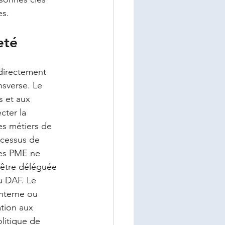
es.
eté
 
 directement 
nsverse. Le 
 et aux 
cter la 
ues métiers de 
ocessus de 
les PME ne 
 être déléguée 
u DAF. Le 
interne ou 
tion aux 
litique de 