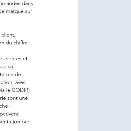
commandes dans 
 de marque sur 
 
 client,
n du chiffre 
es ventes et 
 de sa 
 terme de 
ection, avec 
via le CODIR) 
rie sont une 
che :
s peuvent 
entation par 