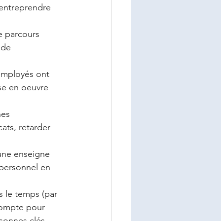
'entreprendre 
e parcours 
 de 
 employés ont 
ise en oeuvre 
nes 
cats, retarder 
'une enseigne 
 personnel en 
s le temps (par 
 compte pour 
rsonnes clés 