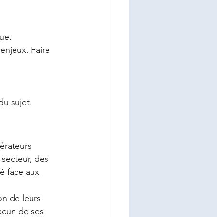
que.
enjeux. Faire 
du sujet.
érateurs 
 secteur, des 
té face aux 
on de leurs 
hacun de ses 