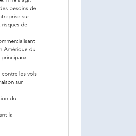
. Il ne s'agit 
 des besoins de 
treprise sur 
 risques de 
ommercialisant 
 en Amérique du 
s principaux 
contre les vols 
raison sur 
tion du 
nt la 