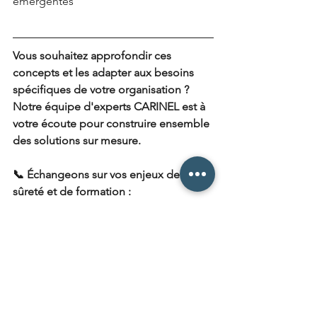
émergentes
Vous souhaitez approfondir ces 
concepts et les adapter aux besoins 
spécifiques de votre organisation ? 
Notre équipe d'experts CARINEL est à 
votre écoute pour construire ensemble 
des solutions sur mesure.
📞 Échangeons sur vos enjeux de 
sûreté et de formation :
Par téléphone : 01 89 71 59 06
Par email : 
info@carinel.com
Via notre formulaire de contact 
: 
www.carinel.com/contact
🔍 Vous pouvez également réaliser 