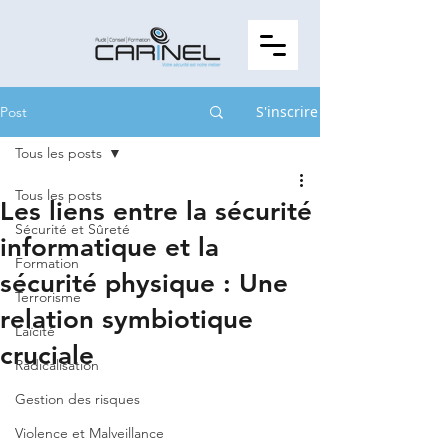
S'inscrire
Post
Tous les posts
Tous les posts
Les liens entre la sécurité
Sécurité et Sûreté
informatique et la
Formation
sécurité physique : Une
Terrorisme
relation symbiotique
Laïcité
cruciale
Radicalisation
Gestion des risques
Violence et Malveillance