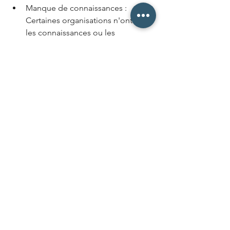
Manque de connaissances : 
Certaines organisations n'ont pas 
les connaissances ou les 
compétences nécessaires pour 
faire face aux dangers potentiels.
Manque de temps : De 
nombreuses organisations 
peuvent ne pas avoir le temps de 
réaliser un audit de sécurité ou de 
mettre en œuvre des mesures de 
sécurité.
Coût : certaines mesures de 
sécurité, comme les systèmes de 
contrôle d’accès ou autres, 
peuvent être coûteuses.
Conclusion
L'
auto-diagnostic
des risques de 
sécurité est une approche proactive de 